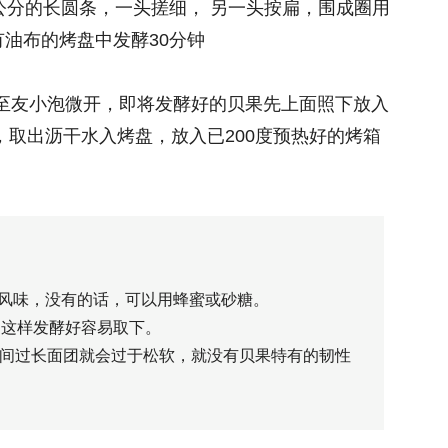
公分的长圆条，一头搓细， 另一头按扁，围成圈用
油布的烤盘中发酵30分钟
克烧至友小泡微开，即将发酵好的贝果先上面照下放入
秒，取出沥干水入烤盘，放入已200度预热好的烤箱
加风味，没有的话，可以用蜂蜜或砂糖。
， 这样发酵好容易取下。
酵时间过长面团就会过于松软，就没有贝果特有的韧性