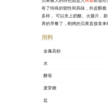
贝果最大的特色就是入
烤箱
前需经
有了特殊的韧性和风味，外皮酥脆
多样， 可以夹上奶酪、火腿片、
养的早餐了，刚烤的贝果直接拿来
用料
金像高粉
水
酵母
麦芽糖
盐