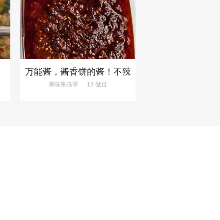
万能酱，酱香饼的酱！不辣
果味果冻琴
13 做过