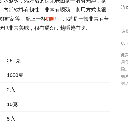
沸水煮烫，烤好后的贝果表面就平滑有光泽，就
冻
，内部软绵有韧性，非常有嚼劲，食用方式也很
新鲜时蔬等，配上一杯
咖啡
， 那就是一顿非常有营
吃也非常美味，很有嚼劲，越嚼越有味。
该菜
69
此
250克
果
除
1000克
联
来
2克
10克
5克