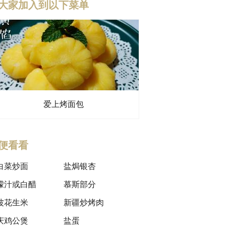
大家加入到以下菜单
爱上烤面包
便看看
白菜炒面
盐焗银杏
檬汁或白醋
慕斯部分
波花生米
新疆炒烤肉
庆鸡公煲
盐蛋