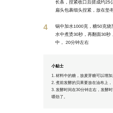
长条，捏紧收口后搓成约25
扁头包裹细头捏紧，放在垫有
锅中加水1000克，糖50
水中煮烫30秒，再翻面30
中， 20分钟左右
小贴士
1. 材料中的糖，放麦芽糖可以增
2. 煮前发酵的贝果要放在油布上
3. 发酵时间在30分钟左右，发
嚼劲了。