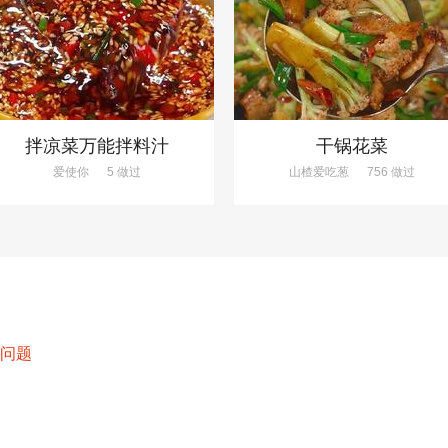
拌凉菜万能拌料汁
干锅花菜
爱使你
5 做过
山楂爱吃葱
756 做过
问题