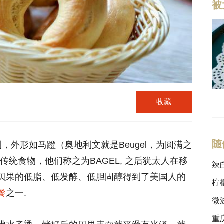
被
收藏
随
利，外形如马蹬（奥地利文就是Beugel，为圆满之
传统食物，他们称之为BAGEL, 之后犹太人在移
辣
贝果的低脂、低发酵、低胆固醇得到了美国人的
柠
餐
之一.
微
重