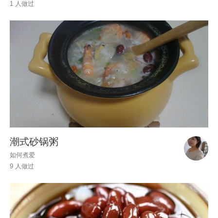
1 人做过
潮式砂锅粥
如何煮爱
9 人做过