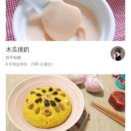
木瓜撞奶
粉竽粘糖
6.9 综合评分 （
530
人做过）