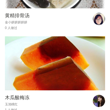
黄精排骨汤
金小妍妍妍妍妍
0 人做过
木瓜酸梅冻
玉池桃红
1 人做过