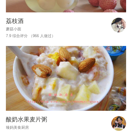
荔枝酒
蘑菇小面
7.9 综合评分 （
966
人做过）
酸奶水果麦片粥
臻妈美食厨房