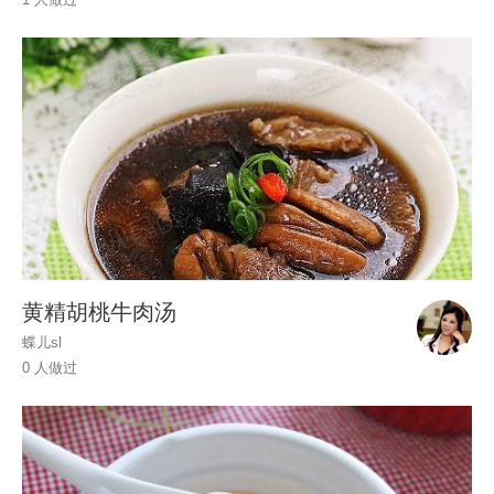
黄精胡桃牛肉汤
蝶儿sl
0 人做过