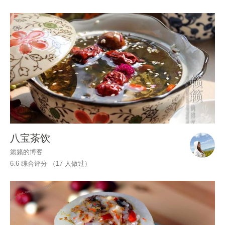
八宝茶饮
籁籁的博客
6.6 综合评分 （
17
人做过）