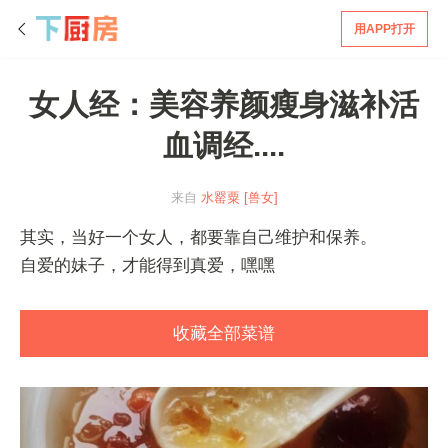
用APP打开
女人经：美容养颜瘦身滋补活
血调经....
来自
水罂粟 [兽女]
其实，当好一个女人，都要靠自己维护和保养。
自爱的妹子，才能得到真爱，嘿嘿
收藏全部菜谱