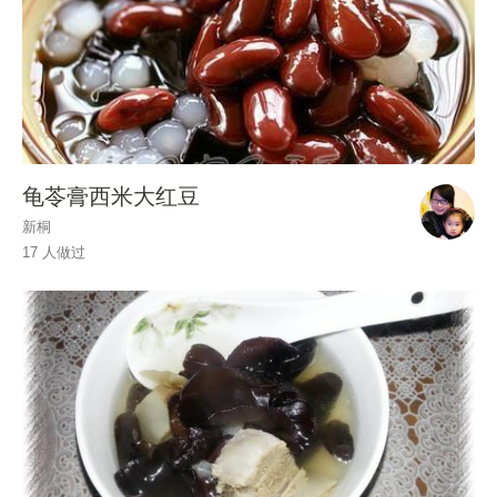
龟苓膏西米大红豆
新桐
17 人做过