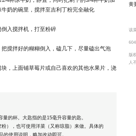
黄
凉牛奶的碗里，搅拌至吉利丁粉完全融化
奶倒入搅拌机，打至粉碎
该菜
60
，把搅拌好的糊糊倒入，磕几下，尽量磕出气泡
版
人
切块，上面铺草莓片或自己喜欢的其他水果片，浇
升容量的杯。大匙指的是15毫升容量的匙。
胶粉），也可使用洋菜（又称琼脂）来做。具体的
品的使用说明，略加改动即可。