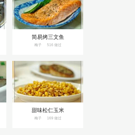
简易烤三文鱼
梅子
516 做过
甜味松仁玉米
梅子
169 做过