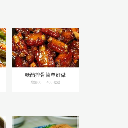
饭
糖醋排骨简单好做
煊煊60
408 做过