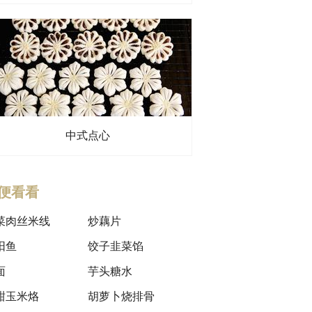
中式点心
便看看
菜肉丝米线
炒藕片
阳鱼
饺子韭菜馅
面
芋头糖水
甜玉米烙
胡萝卜烧排骨