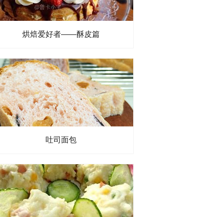
烘焙爱好者——酥皮篇
吐司面包