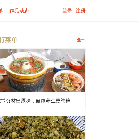
单
作品动态
登录
注册
行菜单
全部
家常食材出原味，健康养生更纯粹—东菱蒸汽锅用户测评食谱