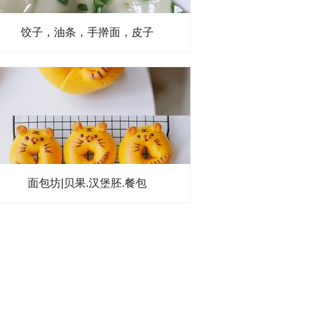
饺子，油条，手擀面，皮子
面包坊|贝果.汉堡胚.餐包