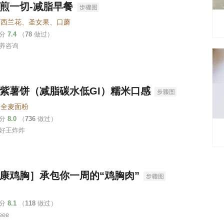
煎一切-减脂早餐
、西兰花、圣女果、口蘑
评分
7.4
（
78
做过）
养咨询
紫薯饼（减脂碳水低GI）糯米口感
、全麦面粉
评分
8.0
（
736
做过）
好王炸炸
康鸡胸］承包你一周的“鸡胸肉”
肉
评分
8.1
（
118
做过）
eee