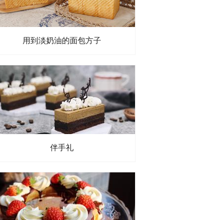
用到淡奶油的面包方子
伴手礼