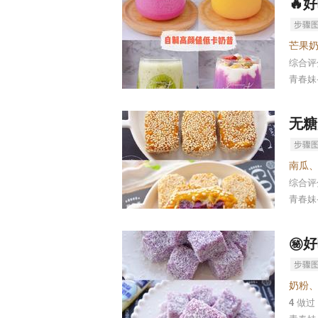
🔥
综合
青春妹
无糖
南瓜
综合
青春妹
㊙️
奶粉
4
做过