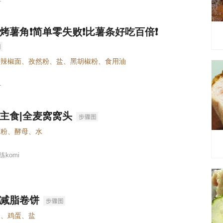
-
烤薯角❗️简单零失败❗️比薯条好吃百倍❗️
、辣椒面、孜然粉、盐、黑胡椒粉、食用油
-
主食|全麦窝窝头
面粉、酵母、水
komi
减脂卷饼
肉、鸡蛋、盐