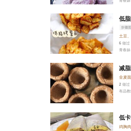
青春妹
低脂
土豆
6
做过
青春妹
减脂
全麦
2
做过
有品教练
低卡
鸡胸