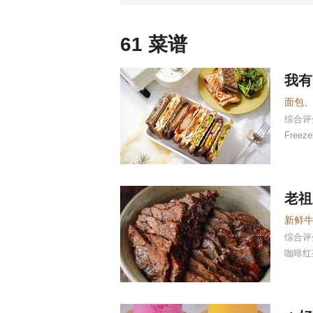
61 菜谱
我有
面包
综合
Freez
老祖
综合
咖啡红