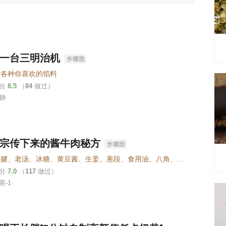
一台三明治机
、各种你喜欢的馅料
评分
8.5
（
84
做过）
e静
宗传下来的酱牛肉秘方
新鲜牛腱、老汤、冰糖、黄豆酱、生姜、葱段、食用油、八角、草果、香叶、丁香、山奈、肉桂、花椒、食盐、料酒
评分
7.0
（
117
做过）
茶-1