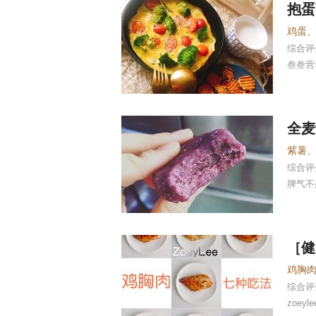
抱蛋
鸡蛋
综合
叁叁营
全麦
紫薯
综合
脾气不
［健
鸡胸
综合
zoeyle