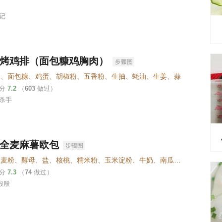
记
烤鸡排（面包糠鸡胸肉）
肉、面包糠、鸡蛋、胡椒粉、五香粉、生抽、蚝油、生姜、蒜
评分
7.2
（
603
做过）
杀手
全麦麻薯欧包
水、全麦粉、酵母、盐、核桃、糯米粉、玉米淀粉、牛奶、南瓜、紫薯
评分
7.3
（
74
做过）
e殷殷