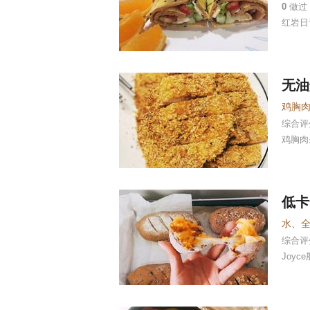
0
做过
红岩日
无油
鸡胸
综合
鸡胸肉
低卡
综合
Joyc