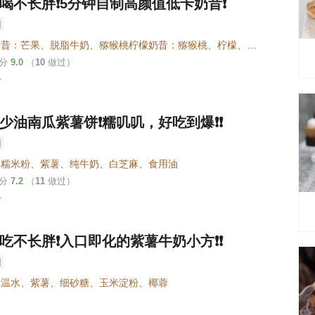
好喝不长胖❗️5分钟自制高颜值低卡奶昔❗️
芒果奶昔：芒果、脱脂牛奶、猕猴桃柠檬奶昔：猕猴桃、柠檬、酸奶、火龙果香蕉奶昔：香蕉、火龙果、脱脂牛奶、紫薯奶昔：紫薯、脱脂牛奶
评分
9.0
（
10
做过）
-
少油南瓜紫薯饼❗️糯叽叽，好吃到爆❗️❗️
、糯米粉、紫薯、纯牛奶、白芝麻、食用油
评分
7.2
（
11
做过）
-
好吃不长胖❗️入口即化的紫薯牛奶小方❗️❗️
、温水、紫薯、细砂糖、玉米淀粉、椰蓉