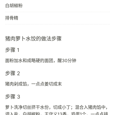
白胡椒粉
排骨精
猪肉萝卜水饺的做法步骤
步骤 1
面粉加水和成略硬的面团，醒30分钟
步骤 2
猪肉剁成馅，一点点姜切成末
步骤 3
萝卜洗净切丝挤干水份，切成小丁；混合入猪肉馅中，
调入盐，白胡椒粉，王守义13香，鸡蛋1个，一点点排