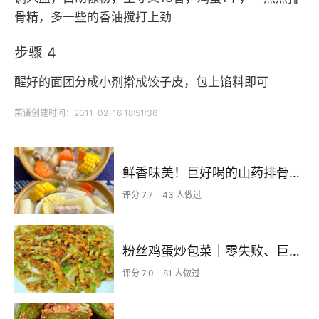
骨精，多一些的香油搅打上劲
步骤 4
醒好的面团分成小剂擀成饺子皮，包上馅料即可
菜谱创建时间：2011-02-16 18:51:36
鲜香味美！巨好喝的山药排骨汤！！
评分 7.7
43 人做过
粉丝鸡蛋炒包菜｜零失败、巨下饭
评分 7.0
81 人做过