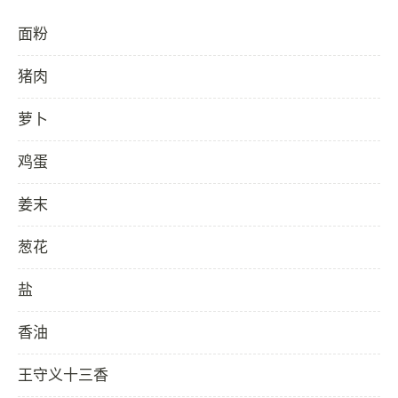
面粉
猪肉
萝卜
鸡蛋
姜末
葱花
盐
香油
王守义十三香