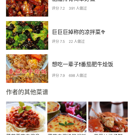
评分 7.2
391 人做过
巨巨巨掉称的凉拌菜🥦
评分 7.5
22 人做过
想吃一辈子❗️番茄肥牛烩饭
评分 7.9
698 人做过
作者的其他菜谱