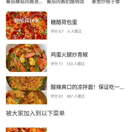
蕃茄蘑菇肉酱意大利面
蕃茄肉酱奶酪焗饭
姜葱炒梭子蟹
糖醋荷包蛋
评分 8.7
4 人做过
鸡蛋火腿炒青椒
评分 7.1
133 人做过
酸辣爽口的凉拌面！保证吃一次就上瘾
评分 8.1
867 人做过
被大家加入到以下菜单