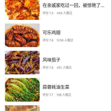
在亲戚家吃过一回，被惊艳了…
评分 7.4
493 人做过
可乐鸡翅
评分 7.8
1058 人做过
风味茄子
评分 7.4
451 人做过
蒜蓉蚝油生菜
评分 7.7
168 人做过