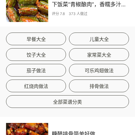
下饭菜“青椒酿肉”，香糯多汁鲜嫩下饭
评分 7.8
373 人做过
早餐大全
儿童大全
饺子大全
家常菜大全
茄子做法
可乐鸡翅做法
红烧肉做法
排骨做法
全部菜谱分类
糖醋排骨简单好做