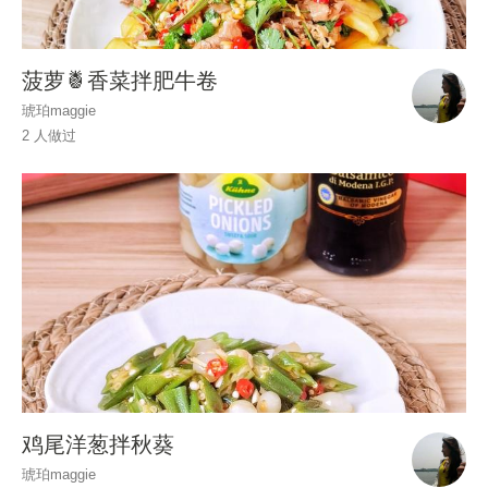
菠萝🍍香菜拌肥牛卷
琥珀maggie
2 人做过
鸡尾洋葱拌秋葵
琥珀maggie