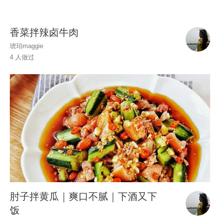
香菜拌辣卤牛肉
琥珀maggie
4 人做过
肘子拌黄瓜｜爽口不腻｜下酒又下
饭