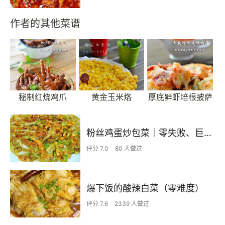
作者的其他菜谱
秘制红烧鸡爪
黄金玉米烙
厚底鲜虾培根披萨
粉丝鸡蛋炒包菜｜零失败、巨下饭
评分 7.0
80 人做过
爆下饭的酸辣白菜（零难度）
评分 7.6
2339 人做过