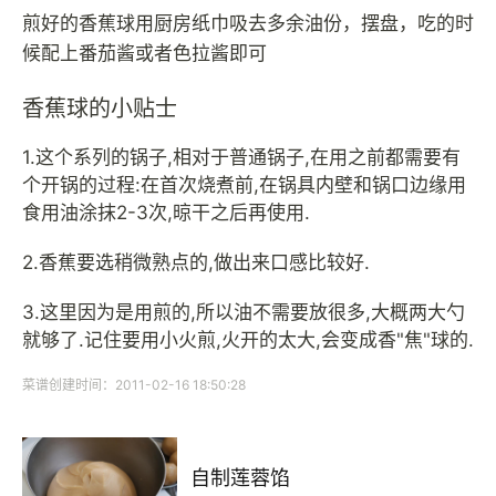
煎好的香蕉球用厨房纸巾吸去多余油份，摆盘，吃的时
候配上番茄酱或者色拉酱即可
香蕉球的小贴士
1.这个系列的锅子,相对于普通锅子,在用之前都需要有
个开锅的过程:在首次烧煮前,在锅具内壁和锅口边缘用
食用油涂抹2-3次,晾干之后再使用.
2.香蕉要选稍微熟点的,做出来口感比较好.
3.这里因为是用煎的,所以油不需要放很多,大概两大勺
就够了.记住要用小火煎,火开的太大,会变成香"焦"球的.
菜谱创建时间：2011-02-16 18:50:28
自制莲蓉馅