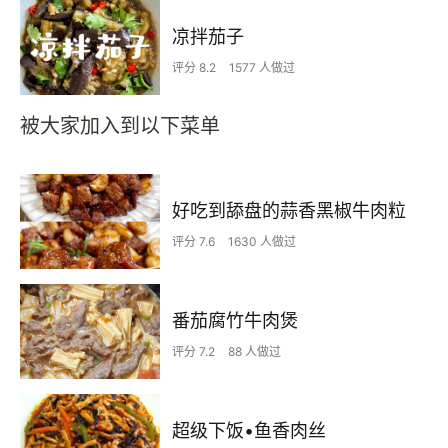
凉拌茄子
评分 8.2
1577 人做过
被大家加入到以下菜单
好吃到舔盘的蒜香黑椒牛肉粒
评分 7.6
1630 人做过
番茄腐竹牛肉煲
评分 7.2
88 人做过
超级下饭•鱼香肉丝