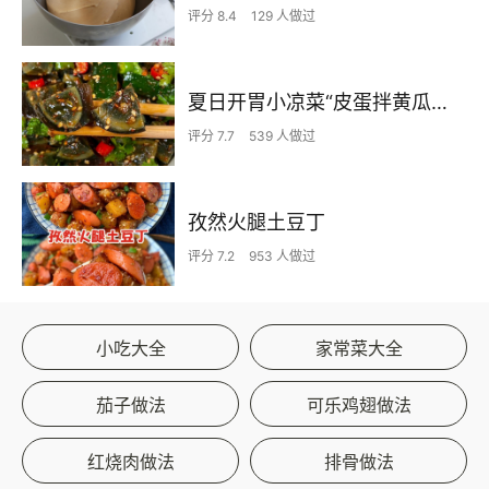
评分 8.4
129 人做过
夏日开胃小凉菜“皮蛋拌黄瓜🥒”开胃减脂
评分 7.7
539 人做过
孜然火腿土豆丁
评分 7.2
953 人做过
小吃大全
家常菜大全
茄子做法
可乐鸡翅做法
红烧肉做法
排骨做法