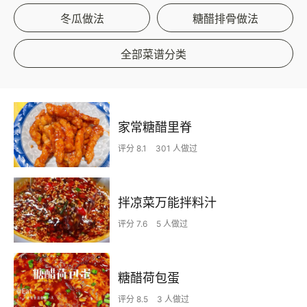
冬瓜做法
糖醋排骨做法
全部菜谱分类
家常糖醋里脊
评分 8.1
301 人做过
拌凉菜万能拌料汁
评分 7.6
5 人做过
糖醋荷包蛋
评分 8.5
3 人做过