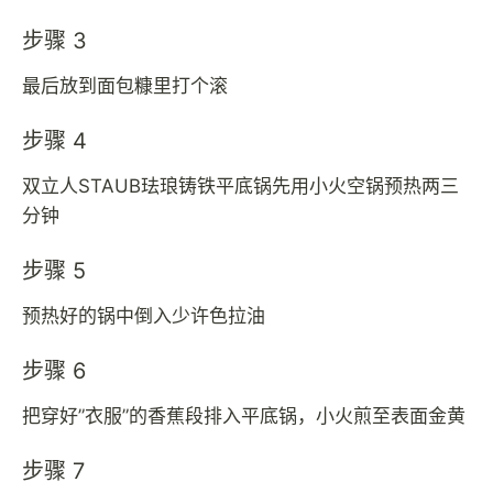
步骤 3
最后放到面包糠里打个滚
步骤 4
双立人STAUB珐琅铸铁平底锅先用小火空锅预热两三
分钟
步骤 5
预热好的锅中倒入少许色拉油
步骤 6
把穿好”衣服”的香蕉段排入平底锅，小火煎至表面金黄
步骤 7