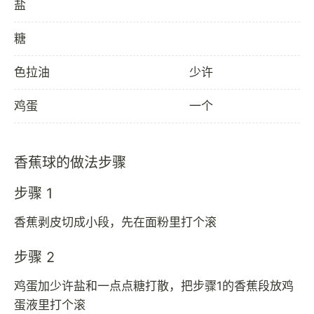
盐
糖
色拉油
少许
鸡蛋
一个
香蕉球的做法步骤
步骤 1
香蕉剥皮切成小段，先在面粉里打个滚
步骤 2
鸡蛋加少许盐和一点点糖打散，把步骤1的香蕉段放鸡
蛋液里打个滚