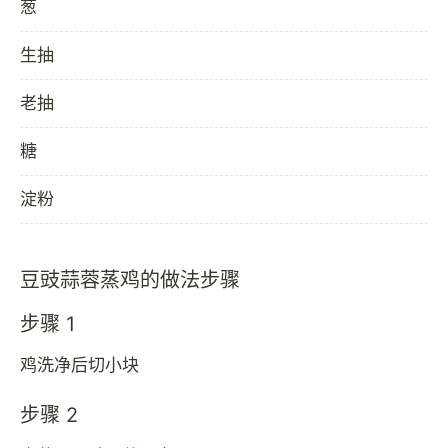
葱
生抽
老抽
糖
淀粉
豆豉蒜蓉蒸鸡的做法步骤
步骤 1
鸡洗净后切小块
步骤 2