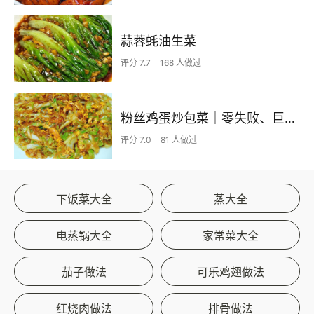
蒜蓉蚝油生菜
评分 7.7
168 人做过
粉丝鸡蛋炒包菜｜零失败、巨下饭
评分 7.0
81 人做过
下饭菜大全
蒸大全
电蒸锅大全
家常菜大全
茄子做法
可乐鸡翅做法
红烧肉做法
排骨做法