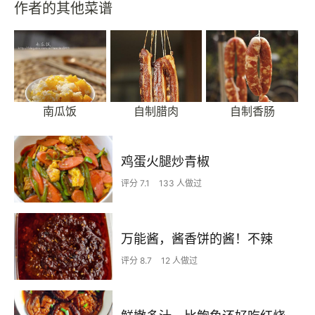
作者的其他菜谱
南瓜饭
自制腊肉
自制香肠
鸡蛋火腿炒青椒
评分 7.1
133 人做过
万能酱，酱香饼的酱！不辣
评分 8.7
12 人做过