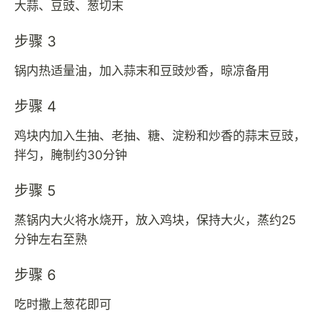
大蒜、豆豉、葱切末
步骤 3
锅内热适量油，加入蒜末和豆豉炒香，晾凉备用
步骤 4
鸡块内加入生抽、老抽、糖、淀粉和炒香的蒜末豆豉，
拌匀，腌制约30分钟
步骤 5
蒸锅内大火将水烧开，放入鸡块，保持大火，蒸约25
分钟左右至熟
步骤 6
吃时撒上葱花即可