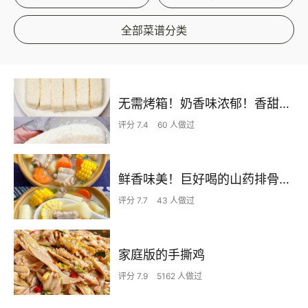
全部菜谱分类
无需烤箱！奶香味浓郁！香甜嫩滑的椰蓉奶糕
评分 7.4
60 人做过
鲜香味美！巨好喝的山药排骨汤！！
评分 7.7
43 人做过
家庭版的手撕鸡
评分 7.9
5162 人做过