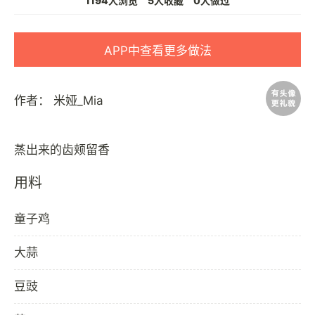
1194人浏览
5人收藏
0人做过
APP中查看更多做法
作者：
米娅_Mia
用料
童子鸡
大蒜
豆豉