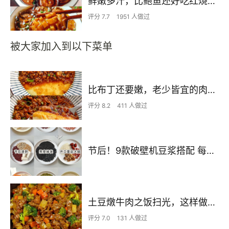
鲜嫩多汁，比鲍鱼还好吃红烧香菇
评分 7.7
1951 人做过
被大家加入到以下菜单
比布丁还要嫩，老少皆宜的肉沫蒸蛋
评分 8.2
411 人做过
节后！9款破壁机豆浆搭配 每天不重样喝出好状态！
土豆燉牛肉之饭扫光，这样做也太香了吧，还没出锅已是浓香四溢了
评分 7.0
131 人做过