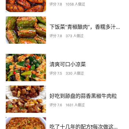
评分 7.8
1058 人做过
下饭菜“青椒酿肉”，香糯多汁鲜嫩下饭
评分 7.8
373 人做过
清爽可口小凉菜
评分 7.5
330 人做过
好吃到舔盘的蒜香黑椒牛肉粒
评分 7.6
1631 人做过
吃了十几年的配方❗️每次做这至少吃2碗