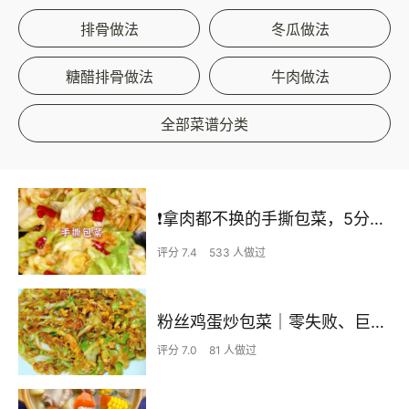
排骨做法
冬瓜做法
糖醋排骨做法
牛肉做法
全部菜谱分类
❗拿肉都不换的手撕包菜，5分钟快手家常菜🔥
评分 7.4
533 人做过
粉丝鸡蛋炒包菜｜零失败、巨下饭
评分 7.0
81 人做过