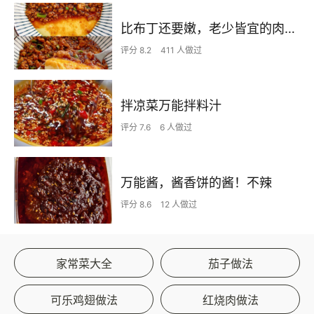
比布丁还要嫩，老少皆宜的肉沫蒸蛋
评分 8.2
411 人做过
拌凉菜万能拌料汁
评分 7.6
6 人做过
万能酱，酱香饼的酱！不辣
评分 8.6
12 人做过
家常菜大全
茄子做法
可乐鸡翅做法
红烧肉做法