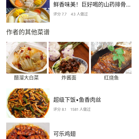
鲜香味美！巨好喝的山药排骨汤！！
评分 7.7
43 人做过
作者的其他菜谱
醋溜大白菜
炸酱面
红烧鱼
超级下饭•鱼香肉丝
评分 8.1
1581 人做过
可乐鸡翅