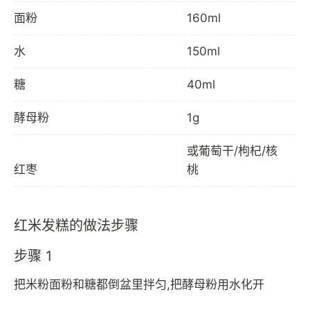
面粉
160ml
水
150ml
糖
40ml
酵母粉
1g
或葡萄干/枸杞/核
红枣
桃
红米发糕的做法步骤
步骤 1
把米粉面粉和糖都倒盆里拌匀,把酵母粉用水化开