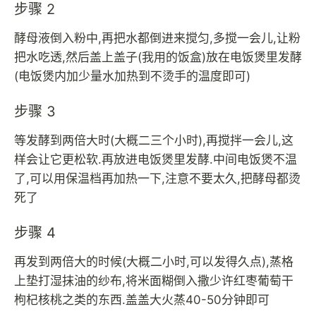
步骤 2
酵母液倒入粉中,再把水都倒进来搅匀,多搅一会儿,让粉
把水吃透,然后盖上盖子(我用的饭盒)放在电饭煲里发酵
(电饭煲内加少量水加热到不烫手的温度即可)
步骤 3
等发酵到两倍大时(大概二三个小时),再搅拌一会儿,这
样会让它更松软.再放进电饭煲里发酵.中间电饭煲不温
了,可以用保温档再加热一下,注意不要太久,把酵母都烫
死了
步骤 4
再发到两倍大的时候(大概二小时,可以发得久点),蒸格
上垫打湿抹油的纱布,将米面糊倒入撒少许红枣葡萄干
枸杞核桃之类的东西.盖盖大火蒸40-50分钟即可