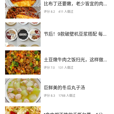
比布丁还要嫩，老少皆宜的肉沫蒸蛋
评分 8.2
411 人做过
节后！9款破壁机豆浆搭配 每天不重样喝出好状态！
土豆燉牛肉之饭扫光，这样做也太香了吧，还没出锅已是浓香四溢了
评分 7.0
131 人做过
巨鲜美的冬瓜丸子汤
评分 8.3
1768 人做过