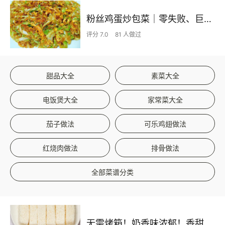
粉丝鸡蛋炒包菜｜零失败、巨下饭
评分 7.0
81 人做过
甜品大全
素菜大全
电饭煲大全
家常菜大全
茄子做法
可乐鸡翅做法
红烧肉做法
排骨做法
全部菜谱分类
无需烤箱！奶香味浓郁！香甜嫩滑的椰蓉奶糕