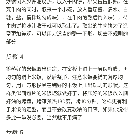
炒锅倒入少许油烧热，放入牛肉饼，小火慢慢煎熟，在
煎牛肉的同时，取来一个小碗，放入番茄酱、清水、白
糖，盐，搅拌均匀成味汁，在牛肉煎熟后倒入味汁，待
牛肉饼将味汁收干就可以取出了。取出的牛肉饼为了造
型更加美观，可以用刀适当的整一下形，切去不规则的
部分
步骤 4
将蒸好的米饭取出晾凉，在案板上铺上一层保鲜膜，再
均匀的铺上米饭，然后整形，注意米饭要铺的薄厚均
匀，用正方形模具在铺好的米饭上压出规则的形状，这
样类似面包片的米饭坯就做好了，将压好的米饭放入刷
好油的烤盘，烤箱预热180度，烤10分钟，这样更有利
于米饭的定型，而且不会改变软糯的口感。如果你觉得
多此一举没必要，当然就不用烤了
步骤 5