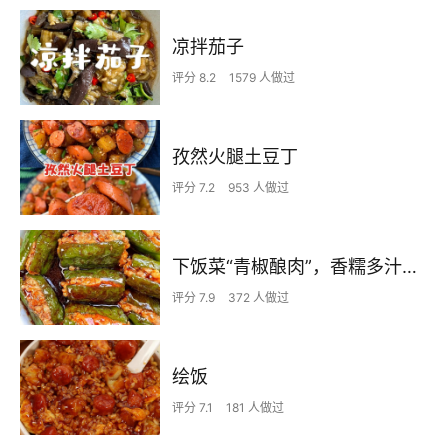
凉拌茄子
评分 8.2
1579 人做过
孜然火腿土豆丁
评分 7.2
953 人做过
下饭菜“青椒酿肉”，香糯多汁鲜嫩下饭
评分 7.9
372 人做过
绘饭
评分 7.1
181 人做过