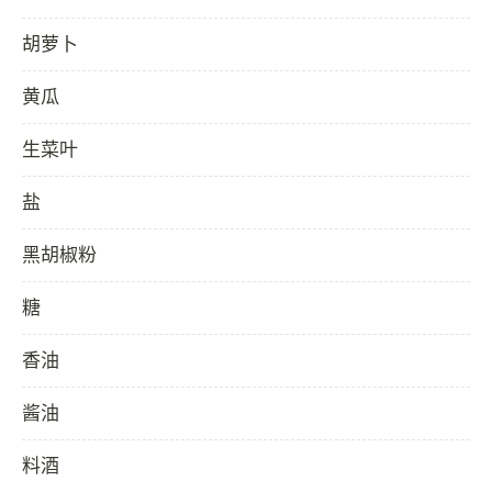
胡萝卜
黄瓜
生菜叶
盐
黑胡椒粉
糖
香油
酱油
料酒