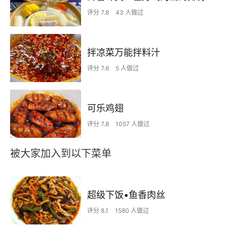
评分 7.8
43 人做过
拌凉菜万能拌料汁
评分 7.6
5 人做过
可乐鸡翅
评分 7.8
1057 人做过
被大家加入到以下菜单
超级下饭•鱼香肉丝
评分 8.1
1580 人做过