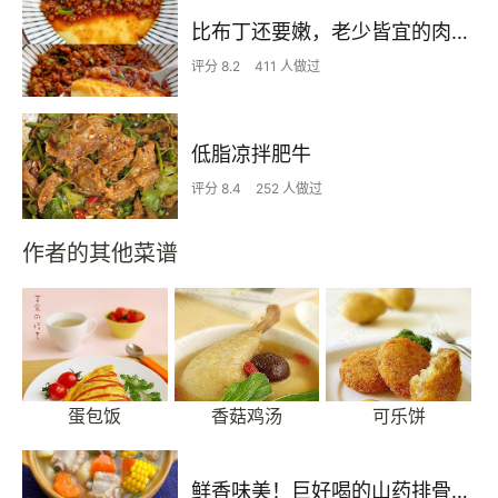
比布丁还要嫩，老少皆宜的肉沫蒸蛋
评分 8.2
411 人做过
低脂凉拌肥牛
评分 8.4
252 人做过
作者的其他菜谱
蛋包饭
香菇鸡汤
可乐饼
鲜香味美！巨好喝的山药排骨汤！！