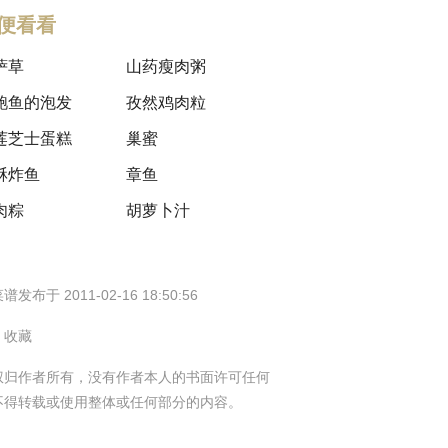
便看看
萨草
山药瘦肉粥
鲍鱼的泡发
孜然鸡肉粒
莲芝士蛋糕
巢蜜
酥炸鱼
章鱼
肉粽
胡萝卜汁
谱发布于 2011-02-16 18:50:56
1 收藏
权归作者所有，没有作者本人的书面许可任何
不得转载或使用整体或任何部分的内容。