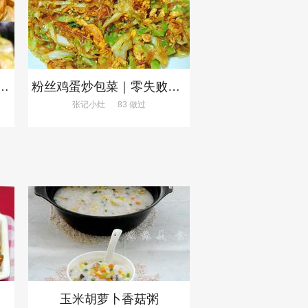
的手撕包菜，5分钟快手家常菜🔥
粉丝鸡蛋炒包菜｜零失败、巨下饭
张记小灶
83 做过
玉米胡萝卜香菇粥