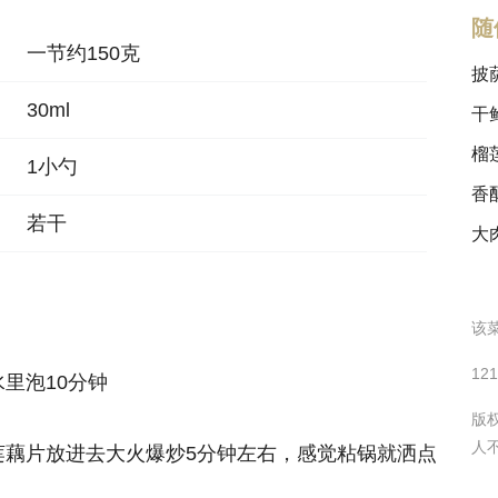
随
一节约150克
披
30ml
干
榴
1小勺
香
若干
大
该菜
12
里泡10分钟
版
人
莲藕片放进去大火爆炒5分钟左右，感觉粘锅就洒点