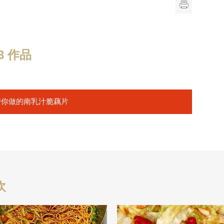
 作品
传你做的南乳汁脆藕片
欢