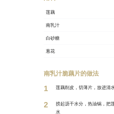
莲藕
南乳汁
白砂糖
葱花
南乳汁脆藕片的做法
莲藕削皮，切薄片，放进清水
捞起沥干水分，热油锅，把
水