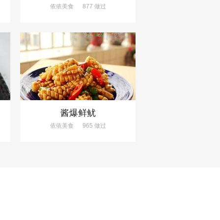
依依美食
877 做过
酱爆鲜鱿
依依美食
965 做过