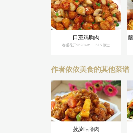
口蘑鸡胸肉
春暖花开9628wm
615 做过
作者依依美食的其他菜谱
菠萝咕噜肉