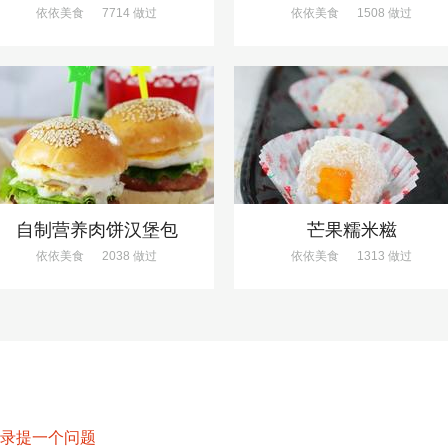
依依美食
7714 做过
依依美食
1508 做过
自制营养肉饼汉堡包
芒果糯米糍
依依美食
2038 做过
依依美食
1313 做过
录提一个问题