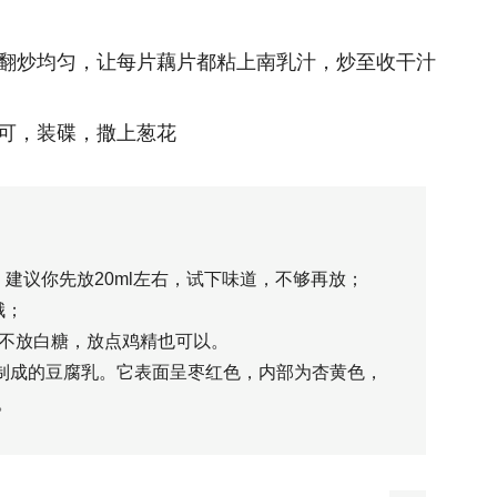
，翻炒均匀，让每片藕片都粘上南乳汁，炒至收干汁
即可，装碟，撒上葱花
建议你先放20ml左右，试下味道，不够再放；
哦；
果不放白糖，放点鸡精也可以。
酵制成的豆腐乳。它表面呈枣红色，内部为杏黄色，
。