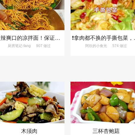
酸辣爽口的凉拌面！保证吃一次就上瘾
❗拿肉都不换
厨房笔记-fang
907 做过
阿欣的小食光
574 做过
木须肉
三杯杏鲍菇