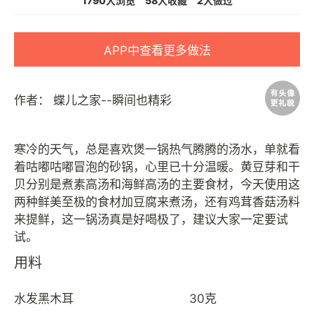
1790人浏览
58人收藏
2人做过
APP中查看更多做法
作者：
蝶儿之家--瞬间也精彩
寒冷的天气，总是喜欢煲一锅热气腾腾的汤水，单就看
着咕嘟咕嘟冒泡的砂锅，心里已十分温暖。黄豆芽和干
贝分别是煮素高汤和海鲜高汤的主要食材，今天使用这
两种鲜美至极的食材加豆腐来煮汤，还有鸡茸香菇汤料
来提鲜，这一锅汤真是好喝极了，建议大家一定要试
用料
水发黑木耳
30克