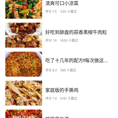
清爽可口小凉菜
评分 7.5
330 人做过
好吃到舔盘的蒜香黑椒牛肉粒
评分 7.6
1630 人做过
吃了十几年的配方❗️每次做这至少吃2碗
评分 8.2
595 人做过
家庭版的手撕鸡
评分 7.9
5161 人做过