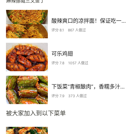
麻辣挪威三文鱼丁
酸辣爽口的凉拌面！保证吃一次就上瘾
评分 8.1
867 人做过
可乐鸡翅
评分 7.8
1057 人做过
下饭菜“青椒酿肉”，香糯多汁鲜嫩下饭
评分 7.9
373 人做过
被大家加入到以下菜单