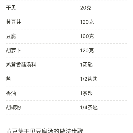
干贝
20克
黄豆芽
120克
豆腐
160克
胡萝卜
120克
鸡茸香菇汤料
1汤匙
盐
1/2茶匙
香油
1茶匙
胡椒粉
1/4茶匙
黄豆芽干贝豆腐汤的做法步骤