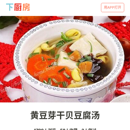
用APP打开
黄豆芽干贝豆腐汤