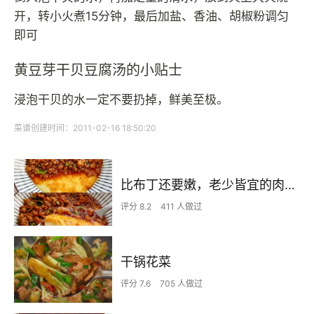
开，转小火煮15分钟，最后加盐、香油、胡椒粉调匀
即可
黄豆芽干贝豆腐汤的小贴士
浸泡干贝的水一定不要扔掉，鲜美至极。
菜谱创建时间：2011-02-16 18:50:20
比布丁还要嫩，老少皆宜的肉沫蒸蛋
评分 8.2
411 人做过
干锅花菜
评分 7.6
705 人做过