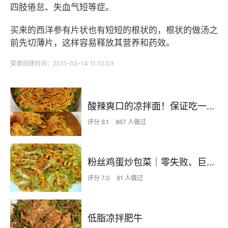
四肢倦怠、失血气短等症。
买来的西洋参有片状也有短短的根状的，根状的做汤之
前先切薄片，这样容易释放其营养和药效。
菜谱创建时间：2011-03-14 11:10:03
酸辣爽口的凉拌面！保证吃一次就上瘾
评分 8.1
867 人做过
粉丝鸡蛋炒包菜｜零失败、巨下饭
评分 7.0
81 人做过
低脂凉拌肥牛