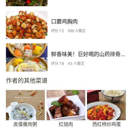
口蘑鸡胸肉
评分 7.2
599 人做过
鲜香味美！巨好喝的山药排骨汤！！
评分 7.8
43 人做过
作者的其他菜谱
皮蛋瘦肉粥
红烧肉
西红柿炒鸡蛋