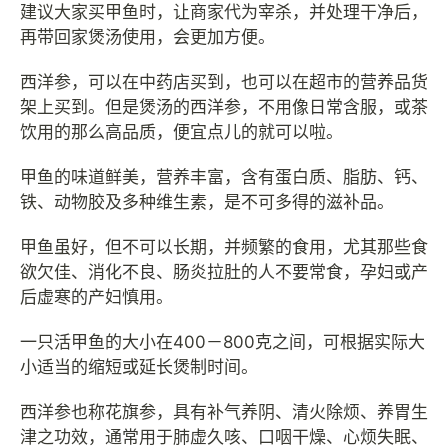
建议大家买甲鱼时，让商家代为宰杀，并处理干净后，
再带回家煲汤使用，会更加方便。
西洋参，可以在中药店买到，也可以在超市的营养品货
架上买到。但是煲汤的西洋参，不用像日常含服，或茶
饮用的那么高品质，便宜点儿的就可以啦。
甲鱼的味道鲜美，营养丰富，含有蛋白质、脂肪、钙、
铁、动物胶及多种维生素，是不可多得的滋补品。
甲鱼虽好，但不可以长期，并频繁的食用，尤其那些食
欲欠佳、消化不良、肠炎拉肚的人不要常食，孕妇或产
后虚寒的产妇慎用。
一只活甲鱼的大小在400－800克之间，可根据实际大
小适当的缩短或延长煲制时间。
西洋参也称花旗参，具有补气养阴、清火除烦、养胃生
津之功效，通常用于肺虚久咳、口咽干燥、心烦失眠、