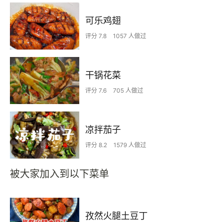
可乐鸡翅
评分 7.8
1057 人做过
干锅花菜
评分 7.6
705 人做过
凉拌茄子
评分 8.2
1579 人做过
被大家加入到以下菜单
孜然火腿土豆丁