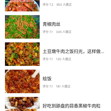
评分 7.2
953 人做过
青椒肉丝
评分 7.1
345 人做过
土豆燉牛肉之饭扫光，这样做也太香了吧，还没出锅已是浓香四溢了
评分 7.1
130 人做过
绘饭
评分 7.1
181 人做过
好吃到舔盘的蒜香黑椒牛肉粒