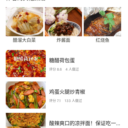
醋溜大白菜
炸酱面
红烧鱼
糖醋荷包蛋
评分 8.6
4 人做过
鸡蛋火腿炒青椒
评分 7.1
133 人做过
酸辣爽口的凉拌面！保证吃一次就上瘾