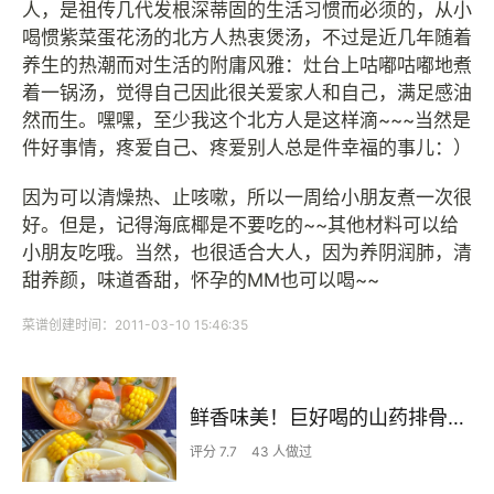
人，是祖传几代发根深蒂固的生活习惯而必须的，从小
喝惯紫菜蛋花汤的北方人热衷煲汤，不过是近几年随着
养生的热潮而对生活的附庸风雅：灶台上咕嘟咕嘟地煮
着一锅汤，觉得自己因此很关爱家人和自己，满足感油
然而生。嘿嘿，至少我这个北方人是这样滴~~~当然是
件好事情，疼爱自己、疼爱别人总是件幸福的事儿：）
因为可以清燥热、止咳嗽，所以一周给小朋友煮一次很
好。但是，记得海底椰是不要吃的~~其他材料可以给
小朋友吃哦。当然，也很适合大人，因为养阴润肺，清
甜养颜，味道香甜，怀孕的MM也可以喝~~
菜谱创建时间：2011-03-10 15:46:35
鲜香味美！巨好喝的山药排骨汤！！
评分 7.7
43 人做过