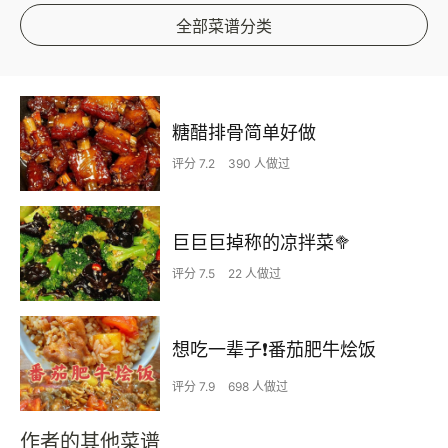
全部菜谱分类
糖醋排骨简单好做
评分 7.2
390 人做过
巨巨巨掉称的凉拌菜🥦
评分 7.5
22 人做过
想吃一辈子❗️番茄肥牛烩饭
评分 7.9
698 人做过
作者的其他菜谱