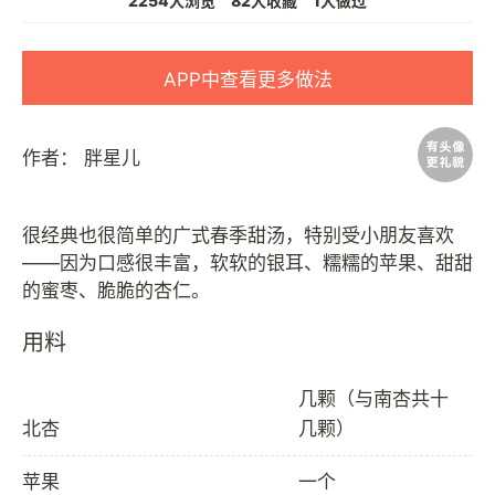
2254人浏览
82人收藏
1人做过
APP中查看更多做法
作者：
胖星儿
很经典也很简单的广式春季甜汤，特别受小朋友喜欢
——因为口感很丰富，软软的银耳、糯糯的苹果、甜甜
用料
几颗（与南杏共十
北杏
几颗）
苹果
一个