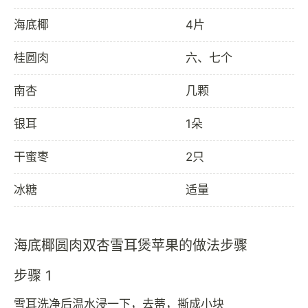
海底椰
4片
桂圆肉
六、七个
南杏
几颗
银耳
1朵
干蜜枣
2只
冰糖
适量
海底椰圆肉双杏雪耳煲苹果的做法步骤
步骤 1
雪耳洗净后温水浸一下，去蒂，撕成小块