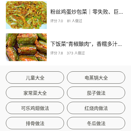
粉丝鸡蛋炒包菜｜零失败、巨下饭
评分 7.0
81 人做过
下饭菜“青椒酿肉”，香糯多汁鲜嫩下饭
评分 7.8
373 人做过
儿童大全
电蒸锅大全
家常菜大全
茄子做法
可乐鸡翅做法
红烧肉做法
排骨做法
冬瓜做法