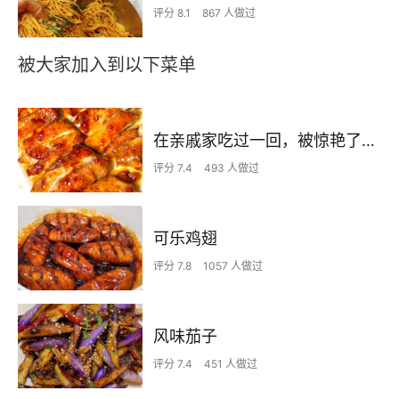
评分 8.1
867 人做过
被大家加入到以下菜单
在亲戚家吃过一回，被惊艳了…
评分 7.4
493 人做过
可乐鸡翅
评分 7.8
1057 人做过
风味茄子
评分 7.4
451 人做过