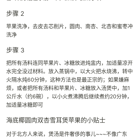
步骤 2
苹果洗净，去皮去芯削片，圆肉、南杏、北杏和蜜枣冲
洗净
步骤 3
把所有汤料连同苹果片、冰糖放进炖盅内，加适量凉开
水完全没过材料。放入蒸锅中，以大火把水烧沸，转中
火隔水炖60分钟，这种方法也是最正宗的；如果嫌麻
烦，或者把所有汤料和苹果片、冰糖放入汤煲中，加1
公斤水（约6碗），以小火煮沸腾后继续煮约20分钟，
加适量冰糖即可
海底椰圆肉双杏雪耳煲苹果的小贴士
对于北方人来说，煲汤是件奢侈的事儿~~~不像广东