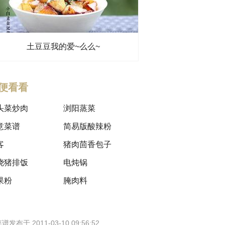
土豆豆我的爱~么么~
便看看
头菜炒肉
浏阳蒸菜
意菜谱
简易版酸辣粉
客
猪肉茴香包子
烧猪排饭
电炖锅
果粉
腌肉料
谱发布于 2011-03-10 09:56:52