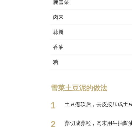
腌雪菜
肉末
蒜瓣
香油
糖
雪菜土豆泥的做法
土豆煮软后，去皮按压成土
蒜切成蒜粒，肉末用生抽酱油