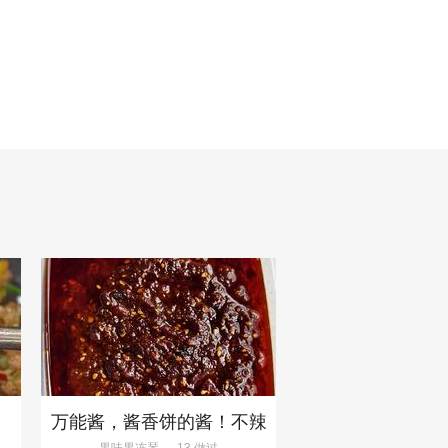
万能酱，酱香饼的酱！不辣
果味果冻琴
13 做过