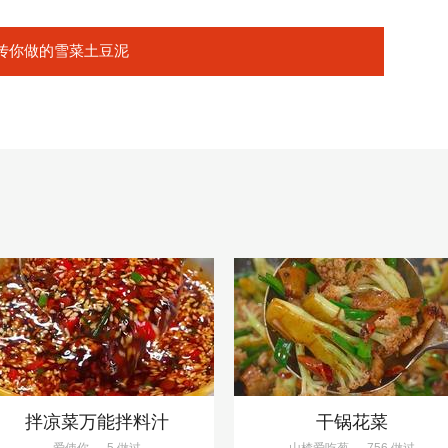
传你做的雪菜土豆泥
拌凉菜万能拌料汁
干锅花菜
爱使你
5 做过
山楂爱吃葱
756 做过