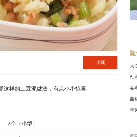
随
收藏
大
创
宴
餐这样的土豆泥做法，有点小小惊喜。
照
草
2个（小型）
该菜