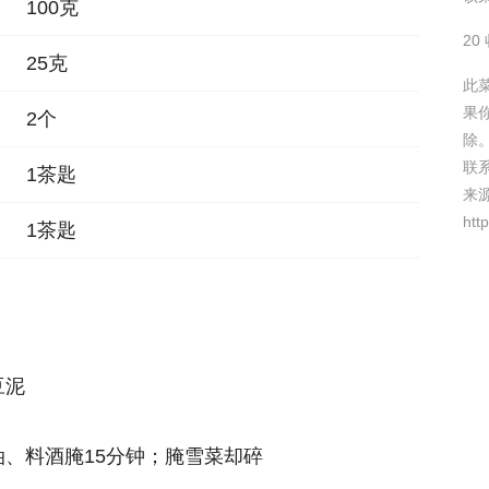
100克
20
25克
此
果
2个
除
联
1茶匙
来
htt
1茶匙
豆泥
、料酒腌15分钟；腌雪菜却碎