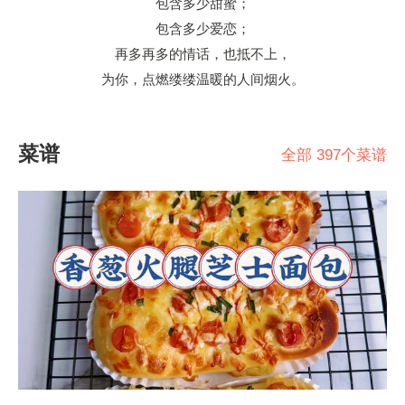
包含多少甜蜜；
包含多少爱恋；
再多再多的情话，也抵不上，
为你，点燃缕缕温暖的人间烟火。
菜谱
全部 397个菜谱