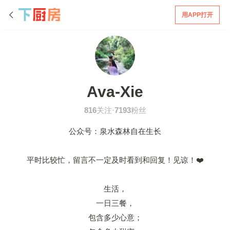
用APP打开
Ava-Xie
816
关注·
7193
粉丝
公众号：泉水森林自在生长
平时比较忙，留言不一定及时看到和回复！见谅！❤️
生活，
一日三餐，
包含多少心意；