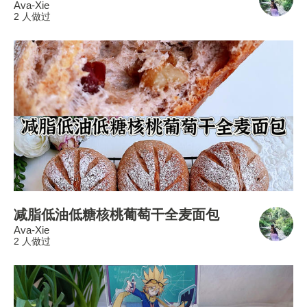
Ava-Xie
2 人做过
减脂低油低糖核桃葡萄干全麦面包
Ava-Xie
2 人做过