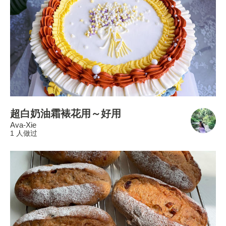
超白奶油霜裱花用～好用
Ava-Xie
1 人做过