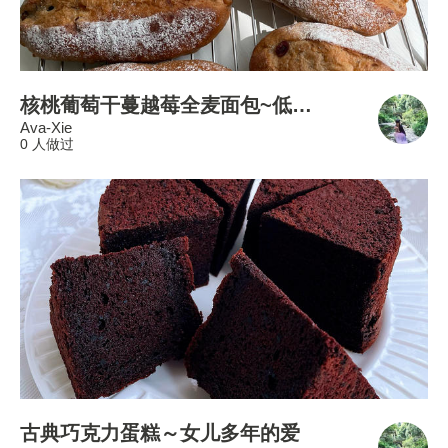
核桃葡萄干蔓越莓全麦面包~低油低糖
Ava-Xie
0 人做过
古典巧克力蛋糕～女儿多年的爱