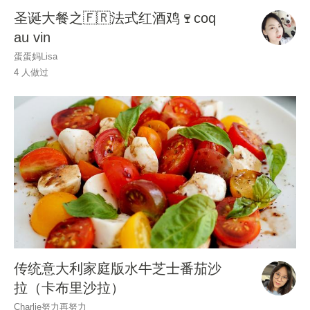
圣诞大餐之🇫🇷法式红酒鸡🍷coq
au vin
蛋蛋妈Lisa
4 人做过
传统意大利家庭版水牛芝士番茄沙
拉（卡布里沙拉）
Charlie努力再努力