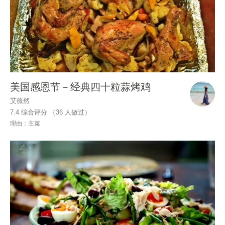
美国感恩节－经典四十粒蒜烤鸡
艾薇然
7.4 综合评分 （
36
人做过）
理由：主菜