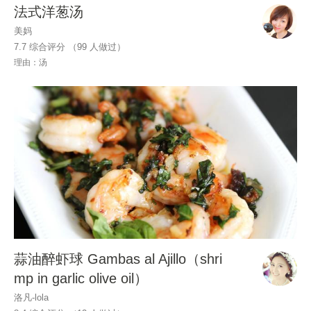
法式洋葱汤
美妈
7.7 综合评分 （
99
人做过）
理由：汤
蒜油醉虾球 Gambas al Ajillo（shri
mp in garlic olive oil）
洛凡-lola