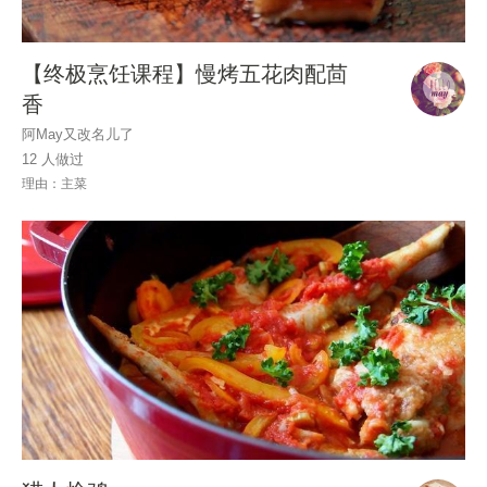
【终极烹饪课程】慢烤五花肉配茴
香
阿May又改名儿了
12 人做过
理由：主菜