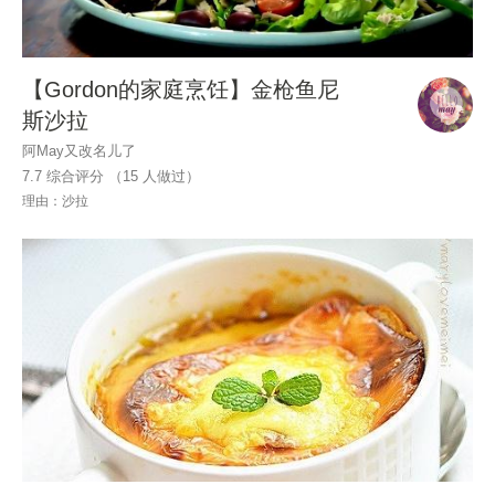
【Gordon的家庭烹饪】金枪鱼尼
斯沙拉
阿May又改名儿了
7.7 综合评分 （
15
人做过）
理由：沙拉