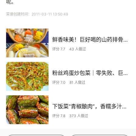
呢。
菜谱创建时间：2011-03-11 13:50:49
鲜香味美！巨好喝的山药排骨汤！！
评分 7.7
43 人做过
粉丝鸡蛋炒包菜｜零失败、巨下饭
评分 7.0
81 人做过
下饭菜“青椒酿肉”，香糯多汁鲜嫩下饭
评分 7.8
373 人做过