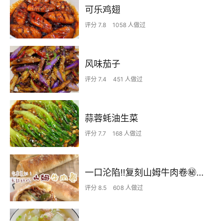
可乐鸡翅
评分 7.8
1058 人做过
风味茄子
评分 7.4
451 人做过
蒜蓉蚝油生菜
评分 7.7
168 人做过
一口沦陷‼️复刻山姆牛肉卷㊙️皮薄馅足爆好吃
评分 8.5
608 人做过