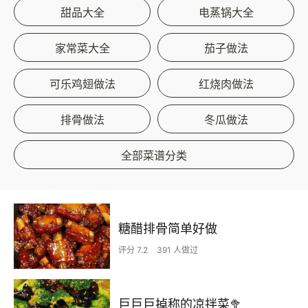
甜品大全
电蒸锅大全
家常菜大全
茄子做法
可乐鸡翅做法
红烧肉做法
排骨做法
冬瓜做法
全部菜谱分类
糖醋排骨简单好做
评分 7.2
391 人做过
巨巨巨掉称的凉拌菜🥦