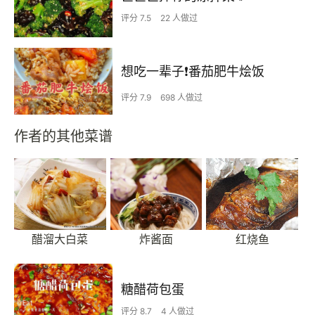
评分 7.5
22 人做过
想吃一辈子❗️番茄肥牛烩饭
评分 7.9
698 人做过
作者的其他菜谱
醋溜大白菜
炸酱面
红烧鱼
糖醋荷包蛋
评分 8.7
4 人做过