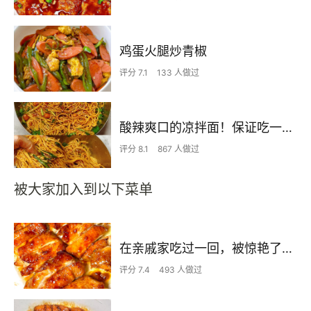
鸡蛋火腿炒青椒
评分 7.1
133 人做过
酸辣爽口的凉拌面！保证吃一次就上瘾
评分 8.1
867 人做过
被大家加入到以下菜单
在亲戚家吃过一回，被惊艳了…
评分 7.4
493 人做过