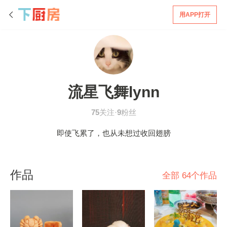
用APP打开
流星飞舞lynn
75
关注·
9
粉丝
即使飞累了，也从未想过收回翅膀
作品
全部 64个作品