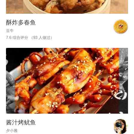
酥炸多春鱼
豆牛
7.6 综合评分 （
93
人做过）
酱汁烤鱿鱼
夕小雅