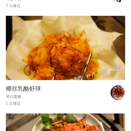
7 人做过
椰丝乳酪虾球
琴川莲榭
1 人做过