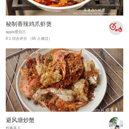
秘制香辣鸡爪虾煲
apple爱自己
8.1 综合评分 （
65
人做过）
避风塘炒蟹
炸酱草儿