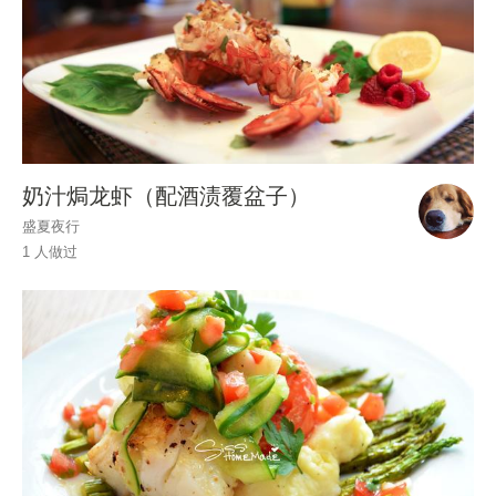
奶汁焗龙虾（配酒渍覆盆子）
盛夏夜行
1 人做过