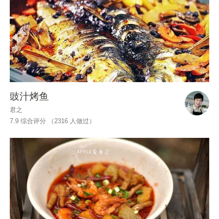
豉汁烤鱼
君之
7.9 综合评分 （
2316
人做过）