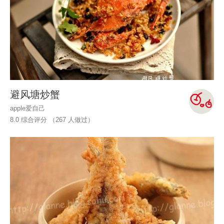
避风塘炒蟹
apple爱自己
8.0 综合评分 （
267
人做过）