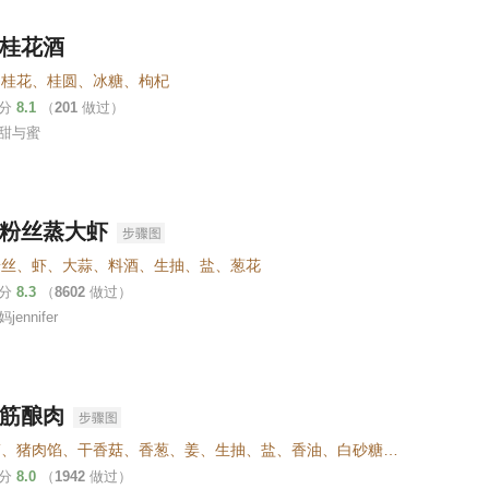
桂花酒
、桂花、桂圆、冰糖、枸杞
评分
8.1
（
201
做过）
甜与蜜
粉丝蒸大虾
粉丝、虾、大蒜、料酒、生抽、盐、葱花
评分
8.3
（
8602
做过）
ennifer
筋酿肉
油面筋、猪肉馅、干香菇、香葱、姜、生抽、盐、香油、白砂糖、老抽
评分
8.0
（
1942
做过）