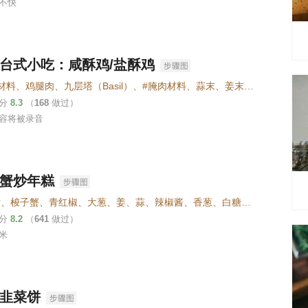
不快
台式小吃：咸酥鸡/盐酥鸡
#主要材料、鸡腿肉、九层塔（Basil）、#腌肉材料、蒜末、姜末、米酒、酱油（生抽）、#裹粉材料、脆浆粉（炸粉）、粘米粉、地瓜粉、#盐粉材料、五香粉、盐巴
评分
8.3
（
168
做过）
容将被录音
蟹炒年糕
年糕片、梭子蟹、青红椒、大葱、姜、蒜、辣椒酱、香葱、白糖、盐、胡椒粉、白酒、淀粉
评分
8.2
（
641
做过）
米
韭菜饼