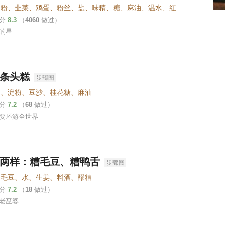
普通面粉、韭菜、鸡蛋、粉丝、盐、味精、糖、麻油、温水、红尖椒
评分
8.3
（
4060
做过）
的星
条头糕
粉、淀粉、豆沙、桂花糖、麻油
评分
7.2
（
68
做过）
要环游全世界
两样：糟毛豆、糟鸭舌
、毛豆、水、生姜、料酒、醪糟
评分
7.2
（
18
做过）
老巫婆