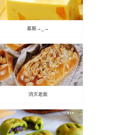
慕斯→_→
消灭老面