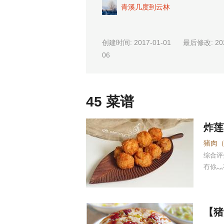
青溪几度到云林
创建时间: 2017-01-01 最后修改: 202
06
45 菜谱
炸莲
综合
冇伱灬
【猪