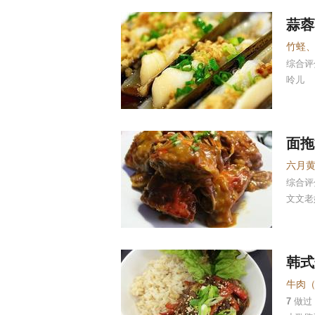
蒜蓉
竹蛏
综合
呤儿
面拖
六月
综合
文文老
韩式
7
做过