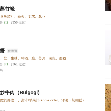
蒸竹蛏
、蒸鱼豉汁、蒜蓉、姜末、葱花
评分
7.2
（
350
做过）
蟹
黄、盐、生抽、料酒、糖、姜片、葱段、面粉
评分
8.1
（
361
做过）
妈
炒牛肉（Bulgogi)
牛肉（嫩的部位）、梨汁/苹果汁/Apple cider、洋葱（切细丝）、大蒜（切碎）、小葱（切丝）、生抽、老抽、白糖、芝麻油、蜂蜜、白芝麻（炒一下，碾碎）、黑胡椒、彩椒（红色），切丝、水淀粉