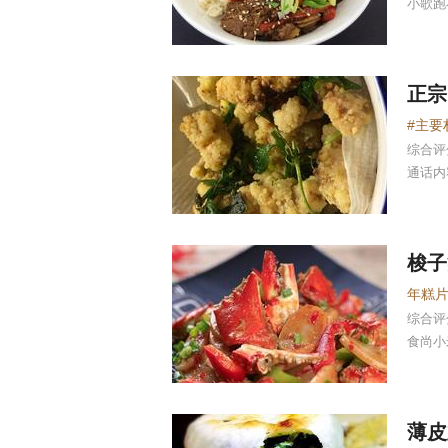
小歌跑
正宗
综合
通话内
梭子
综合
食尚小
薄皮