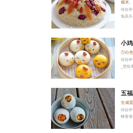
糯米
综合
兔高兴
小鸡
综合
_慧绘
五福
生咸
综合
蜂香薄