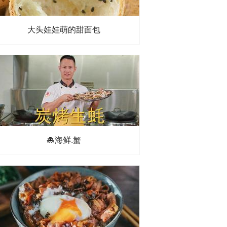
大头娃娃萌的甜面包
🐙海鲜.蟹