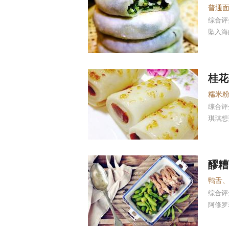
综合
坠入海
桂花
糯米
综合
琪琪想
醪糟
鸭舌
综合
阿修罗