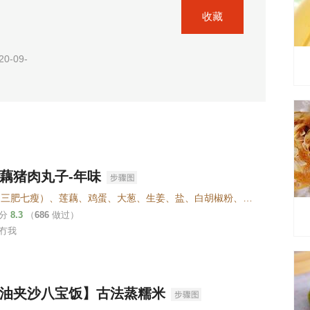
收藏
0-09-
藕猪肉丸子-年味
猪肉（三肥七瘦）、莲藕、鸡蛋、大葱、生姜、盐、白胡椒粉、生抽、生粉、料酒
评分
8.3
（
686
做过）
冇我
油夹沙八宝饭】古法蒸糯米