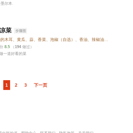
于墨尔本.
凉菜
泡发好的木耳、黄瓜、蒜、香菜、泡椒（自选）、香油、辣椒油、蚝油、生抽、香醋、糖、盐、芥末
评分
8.5
（
194
做过）
做一道好看的菜
1
2
3
下一页