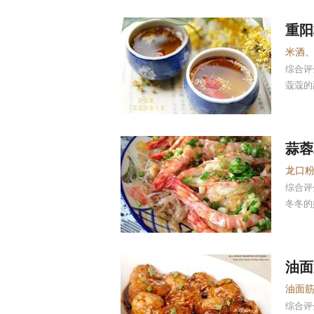
重阳
米酒
综合
蔻蔻的
蒜蓉
龙口
综合
冬冬的妈j
油面
综合