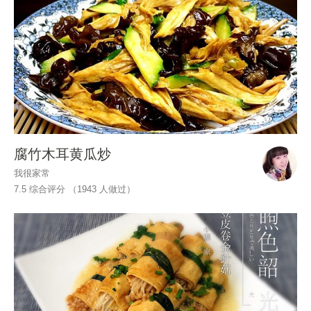
腐竹木耳黄瓜炒
我很家常
7.5 综合评分 （
1943
人做过）