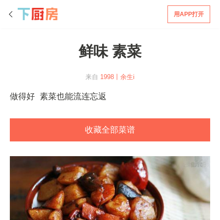
用APP打开
鲜味 素菜
来自
1998丨余生i
做得好 素菜也能流连忘返
收藏全部菜谱