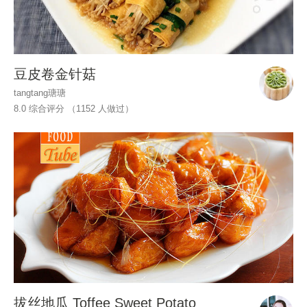
豆皮卷金针菇
tangtang瑭瑭
8.0 综合评分 （
1152
人做过）
拔丝地瓜 Toffee Sweet Potato