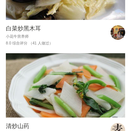
白菜炒黑木耳
小花牛营养师
8.0 综合评分 （
41
人做过）
清炒山药