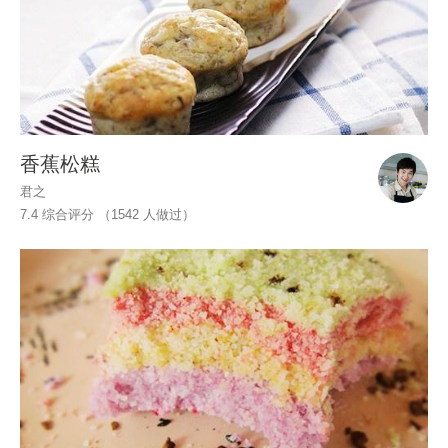
香蕉松糕
君之
7.4 综合评分 （
1542
人做过）