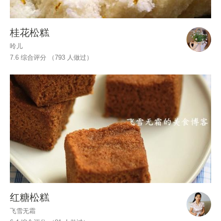
桂花松糕
呤儿
7.6 综合评分 （
793
人做过）
红糖松糕
飞雪无霜