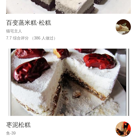
百变蒸米糕·松糕
猫宅主人
7.7 综合评分 （
386
人做过）
枣泥松糕
鱼-39