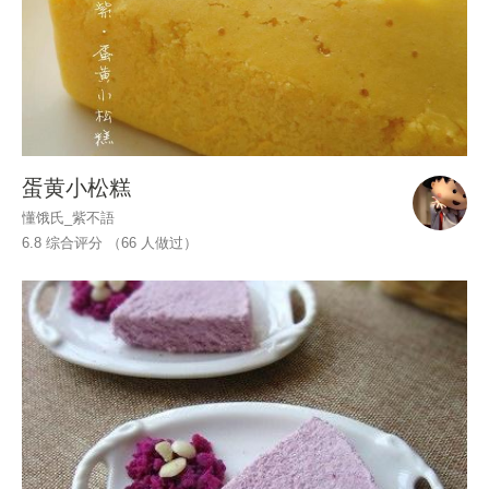
蛋黄小松糕
懂饿氏_紫不語
6.8 综合评分 （
66
人做过）