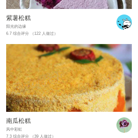
紫薯松糕
阳光的边缘
6.7 综合评分 （
122
人做过）
南瓜松糕
风中彩虹
7.3 综合评分 （
39
人做过）