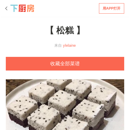
用APP打开
【 松糕 】
来自
ylelaine
收藏全部菜谱