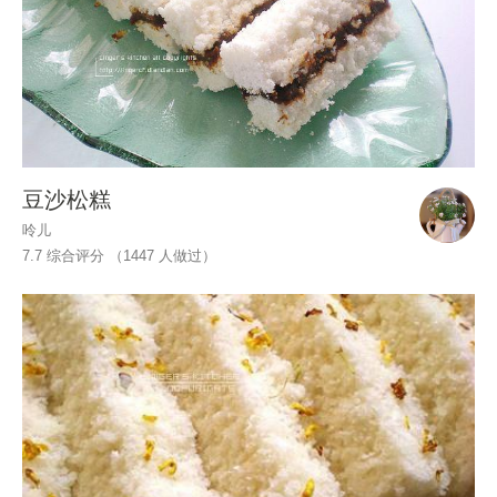
豆沙松糕
呤儿
7.7 综合评分 （
1447
人做过）