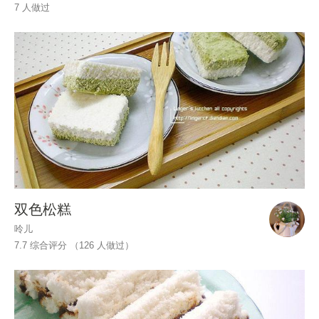
7 人做过
双色松糕
呤儿
7.7 综合评分 （
126
人做过）