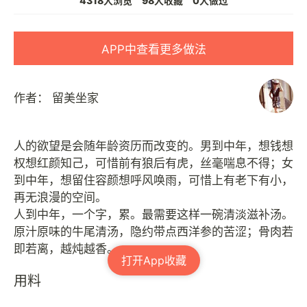
4318人浏览
98人收藏
0人做过
APP中查看更多做法
作者：
留美坐家
人的欲望是会随年龄资历而改变的。男到中年，想钱想
权想红颜知己，可惜前有狼后有虎，丝毫喘息不得；女
到中年，想留住容颜想呼风唤雨，可惜上有老下有小，
再无浪漫的空间。
人到中年，一个字，累。最需要这样一碗清淡滋补汤。
原汁原味的牛尾清汤，隐约带点西洋参的苦涩；骨肉若
打开App收藏
用料