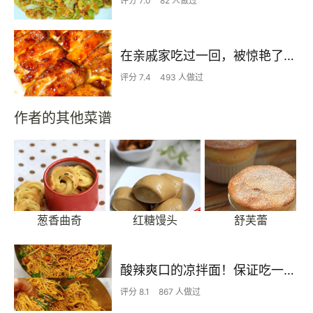
评分 7.0
82 人做过
在亲戚家吃过一回，被惊艳了…
评分 7.4
493 人做过
作者的其他菜谱
葱香曲奇
红糖馒头
舒芙蕾
酸辣爽口的凉拌面！保证吃一次就上瘾
评分 8.1
867 人做过