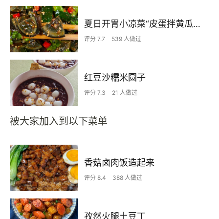
夏日开胃小凉菜“皮蛋拌黄瓜🥒”开胃减脂
评分 7.7
539 人做过
红豆沙糯米圆子
评分 7.3
21 人做过
被大家加入到以下菜单
香菇卤肉饭造起来
评分 8.4
388 人做过
孜然火腿土豆丁