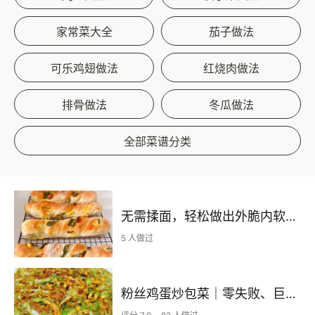
家常菜大全
茄子做法
可乐鸡翅做法
红烧肉做法
排骨做法
冬瓜做法
全部菜谱分类
无需揉面，轻松做出外脆内软的恰巴塔扭扭棒，手残党们的福利来咯~
5 人做过
粉丝鸡蛋炒包菜｜零失败、巨下饭