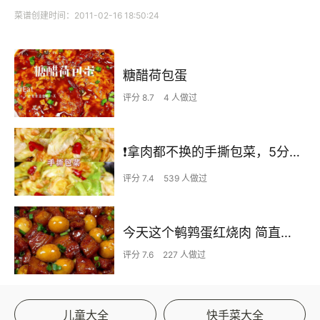
菜谱创建时间：2011-02-16 18:50:24
糖醋荷包蛋
评分 8.7
4 人做过
❗拿肉都不换的手撕包菜，5分钟快手家常菜🔥
评分 7.4
539 人做过
今天这个鹌鹑蛋红烧肉 简直不要太下饭了
评分 7.6
227 人做过
儿童大全
快手菜大全