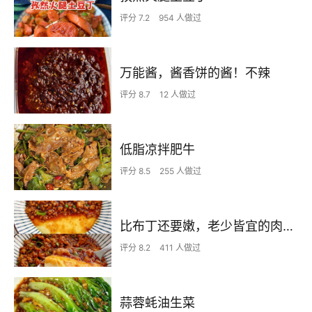
评分 7.2
954 人做过
万能酱，酱香饼的酱！不辣
评分 8.7
12 人做过
低脂凉拌肥牛
评分 8.5
255 人做过
比布丁还要嫩，老少皆宜的肉沫蒸蛋
评分 8.2
411 人做过
蒜蓉蚝油生菜