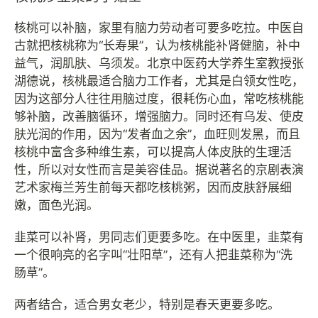
核桃可以补脑，家里有脑力劳动者可要多吃拉。中医自
古就把核桃称为“长寿果”，认为核桃能补肾健脑，补中
益气，润肌肤、乌须发。北京中医药大学养生室教授张
湖德说，核桃最适合脑力工作者，尤其是白领女性吃，
因为这部分人往往用脑过度，很耗伤心血，常吃核桃能
够补脑，改善脑循环，增强脑力。同时还有乌发、使皮
肤光润的作用，因为“发者血之余”，血旺则发黑，而且
核桃中富含多种维生素，可以提高人体皮肤的生理活
性，所以对女性而言是美容佳品。据说著名的京剧表演
艺术家梅兰芳生前每天都吃核桃粥，因而皮肤舒展细
嫩，面色光润。
韭菜可以补肾，男同志们更要多吃。在中医里，韭菜有
一个很响亮的名字叫“壮阳草”，还有人把韭菜称为“洗
肠草”。
两者结合，适合男女老少，特别是春天更要多吃。