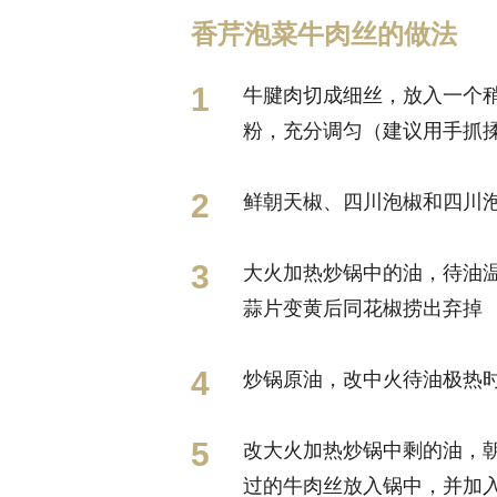
香芹泡菜牛肉丝的做法
牛腱肉切成细丝，放入一个
粉，充分调匀（建议用手抓揉
鲜朝天椒、四川泡椒和四川
大火加热炒锅中的油，待油
蒜片变黄后同花椒捞出弃掉
炒锅原油，改中火待油极热
改大火加热炒锅中剩的油，
过的牛肉丝放入锅中，并加