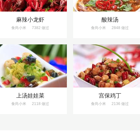
麻辣小龙虾
酸辣汤
食尚小米
7382 做过
食尚小米
2848 做过
上汤娃娃菜
宫保鸡丁
食尚小米
2118 做过
食尚小米
2136 做过