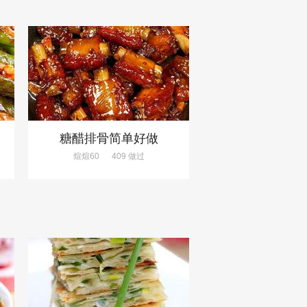
饭
糖醋排骨简单好做
煊煊60
409 做过