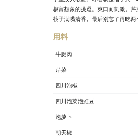
极富想象的挑逗。爽口而刺激。芹
筷子满嘴清香。最后别忘了再吃两
用料
牛腱肉
芹菜
四川泡椒
四川泡菜泡豇豆
泡萝卜
朝天椒