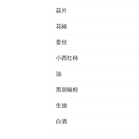
蒜片
花椒
姜丝
小西红柿
油
黑胡椒粉
生抽
白酒