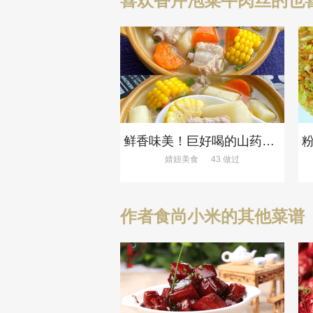
喜欢香芹泡菜牛肉丝的也
鲜香味美！巨好喝的山药排骨汤！！
婧妞美食
43 做过
作者食尚小米的其他菜谱