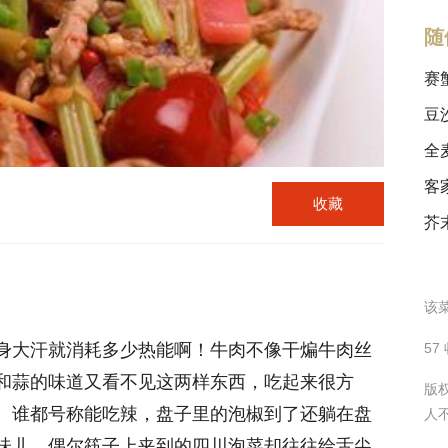
随
赛
豆
全
客
收藏
芥
该菜
身大汗就消耗多少热能啊！牛肉不像干煸牛肉丝
57
和蒜的味道又看不见这两样东西，吃起来很方
版
。谁都号称能吃辣，盘子里的泡椒到了还躺在盘
人
味儿。偶尔筷子上夹到的四川泡菜却往往给舌尖