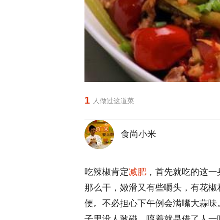
1
人做过这道菜
食尚小米
吃辣椒肯定
减肥
，首先就吃的这一
那么干，嫩滑又有些嚼头，有花椒
便。不必担心下午例会满嘴大蒜味
子里没人敢碰。哼着就是借了人一