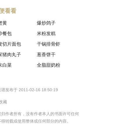
便看看
蟹黄
爆炒鸽子
沙餐包
米粉发糕
麦切片面包
干锅排骨虾
家猪肉丸子
葱香饼干
末白菜
全脂甜奶粉
谱发布于 2011-02-16 18:50:19
 收藏
权归作者所有，没有作者本人的书面许可任何
不得转载或使用整体或任何部分的内容。