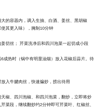
稍大的容器内，调入生抽、白酒、姜丝、黑胡椒
使其更入味），腌制10分钟
泡姜切丝； 芹菜洗净后和四川泡菜一起切成小段
温6成热时（锅中有明显油烟）放入花椒后蒜片。待
时放入牛腱肉丝，快速煸炒，捞出待用
朝天椒、四川泡椒、和四川泡菜，翻炒，立即将炒
入芹菜段，继续翻炒约2分钟即可芹菜叶、红椒丝、