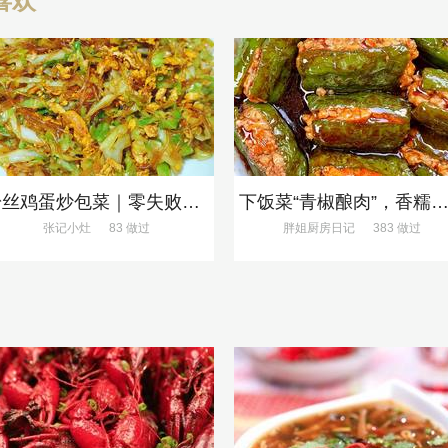
喜欢
粉丝鸡蛋炒包菜｜零失败、巨下饭
下饭菜“青椒酿肉”，香糯多汁鲜嫩下
张记小灶
83 做过
胖姐厨房日记
383 做过