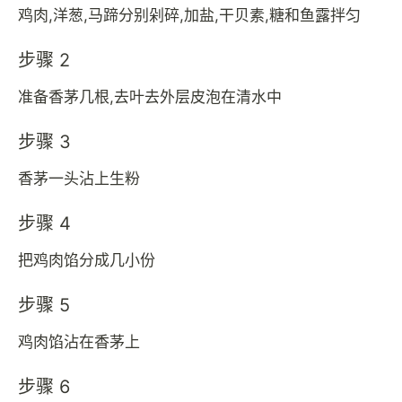
鸡肉,洋葱,马蹄分别剁碎,加盐,干贝素,糖和鱼露拌匀
步骤 2
准备香茅几根,去叶去外层皮泡在清水中
步骤 3
香茅一头沾上生粉
步骤 4
把鸡肉馅分成几小份
步骤 5
鸡肉馅沾在香茅上
步骤 6