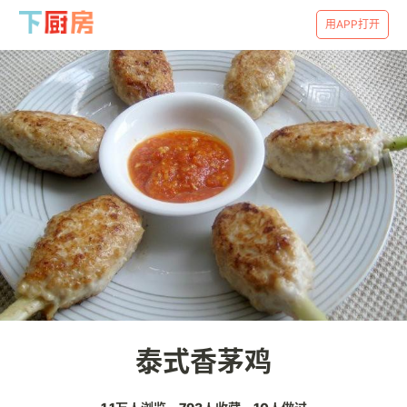
用APP打开
泰式香茅鸡