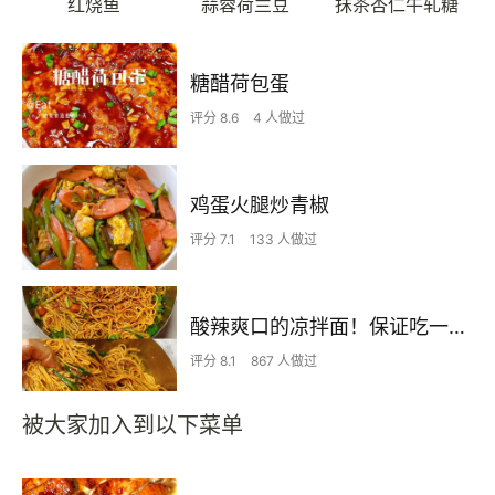
红烧鱼
蒜蓉荷兰豆
抹茶杏仁牛轧糖
糖醋荷包蛋
评分 8.6
4 人做过
鸡蛋火腿炒青椒
评分 7.1
133 人做过
酸辣爽口的凉拌面！保证吃一次就上瘾
评分 8.1
867 人做过
被大家加入到以下菜单