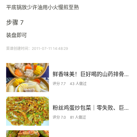
平底锅放少许油用小火慢煎至熟
步骤 7
装盘即可
菜谱创建时间：2011-07-11 14:48:29
鲜香味美！巨好喝的山药排骨汤！！
评分 7.7
43 人做过
粉丝鸡蛋炒包菜｜零失败、巨下饭
评分 7.0
81 人做过