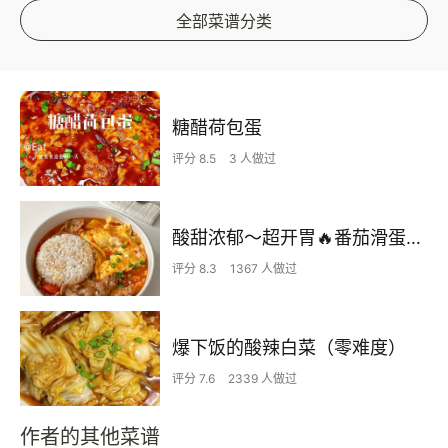
全部菜谱分类
糖醋荷包蛋
评分 8.5
3 人做过
酸甜浓郁～超开胃🔥番茄滑蛋牛肉饭
评分 8.3
1367 人做过
爆下饭的酸辣白菜（零难度）
评分 7.6
2339 人做过
作者的其他菜谱