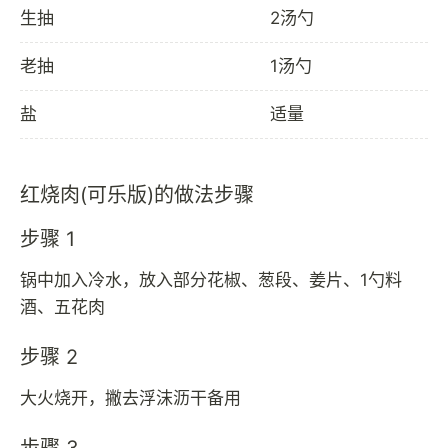
生抽
2汤勺
老抽
1汤勺
盐
适量
红烧肉(可乐版)的做法步骤
步骤 1
锅中加入冷水，放入部分花椒、葱段、姜片、1勺料
酒、五花肉
步骤 2
大火烧开，撇去浮沫沥干备用
步骤 3