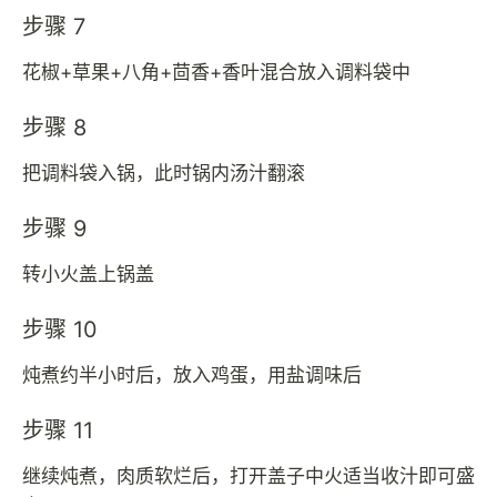
步骤 7
花椒+草果+八角+茴香+香叶混合放入调料袋中
步骤 8
把调料袋入锅，此时锅内汤汁翻滚
步骤 9
转小火盖上锅盖
步骤 10
炖煮约半小时后，放入鸡蛋，用盐调味后
步骤 11
继续炖煮，肉质软烂后，打开盖子中火适当收汁即可盛