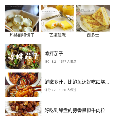
玛格丽特饼干
芒果班戟
西多士
凉拌茄子
评分 8.2
1577 人做过
鲜嫩多汁，比鲍鱼还好吃红烧香菇
评分 7.7
1950 人做过
好吃到舔盘的蒜香黑椒牛肉粒