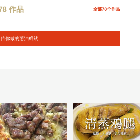
8 作品
全部78个作品
上传你做的葱油鲜鱿