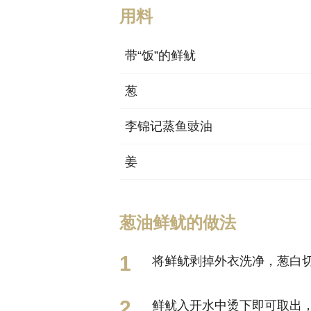
用料
带“饭”的鲜鱿
葱
李锦记蒸鱼豉油
姜
葱油鲜鱿的做法
将鲜鱿剥掉外衣洗净，葱白
鲜鱿入开水中烫下即可取出