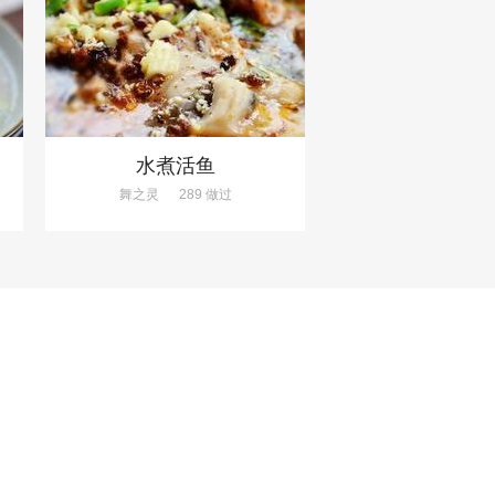
水煮活鱼
舞之灵
289 做过