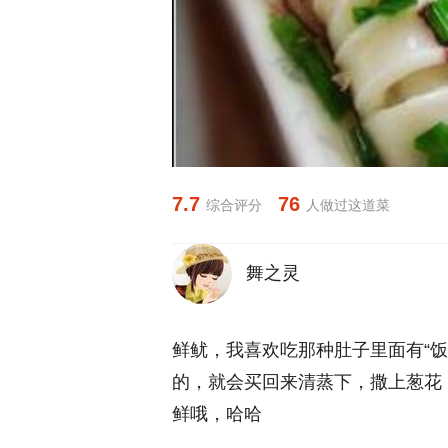
7.7
76
综合评分
人做过这道菜
舞之灵
鲜鱿，我喜欢吃那种肚子里面有“
的，就会买回来清蒸下，撒上葱花
鲜哦，哈哈