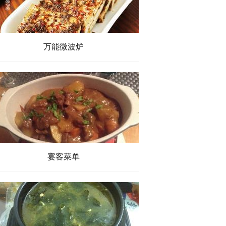
万能微波炉
宴客菜单