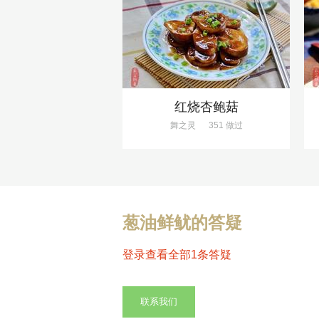
红烧杏鲍菇
舞之灵
351 做过
葱油鲜鱿的答疑
登录查看全部1条答疑
联系我们