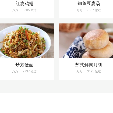
红烧鸡翅
鲫鱼豆腐汤
万万
9385 做过
万万
7837 做过
炒方便面
苏式鲜肉月饼
万万
2737 做过
万万
3421 做过