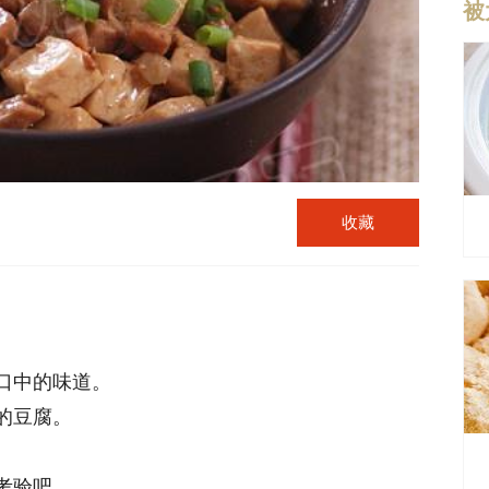
被
收藏
口中的味道。
的豆腐。
考验吧。