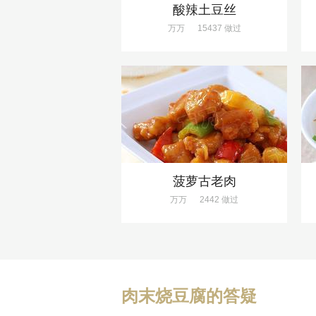
酸辣土豆丝
万万
15437 做过
菠萝古老肉
万万
2442 做过
肉末烧豆腐的答疑