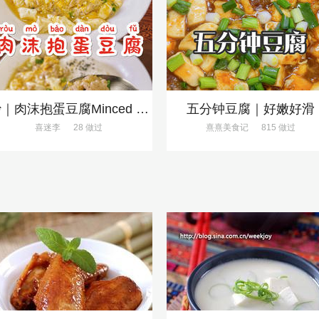
炒｜肉沫抱蛋豆腐Minced Meat Stuffed Tofu with Egg
五分钟豆腐｜好嫩好滑
喜迷李
28 做过
熹熹美食记
815 做过