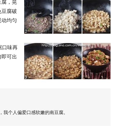
豆腐，晃
免豆腐破
晃动均匀
据口味再
匀即可出
，我个人偏爱口感软嫩的南豆腐。