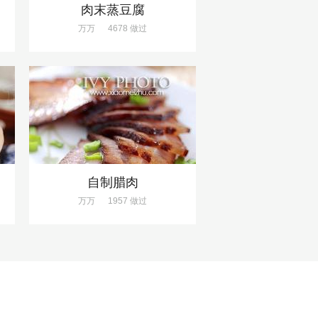
肉末蒸豆腐
万万
4678 做过
自制腊肉
万万
1957 做过