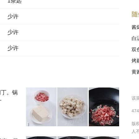
1茶匙
随
少许
酱
少许
白
少许
双
烤
黄
切丁。锅
该菜
丁
47
版
人