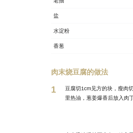
老抽
盐
水淀粉
香葱
肉末烧豆腐的做法
豆腐切1cm见方的块，瘦肉
里热油，葱姜爆香后放入肉