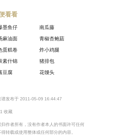
便看看
爆墨鱼仔
南瓜藤
汤麻油面
青椒杏鲍菇
色蛋糕卷
炸小鸡腿
麸素什锦
猪排包
酱豆腐
花馒头
谱发布于 2011-05-09 16:44:47
41 收藏
权归作者所有，没有作者本人的书面许可任何
不得转载或使用整体或任何部分的内容。