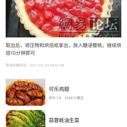
取出后，将压物和烘焙纸拿出，放入糖浸樱桃，继续烘
焙10分钟即可
菜谱创建时间：2011-05-06 09:57:49
可乐鸡翅
评分 7.8
1058 人做过
蒜蓉蚝油生菜