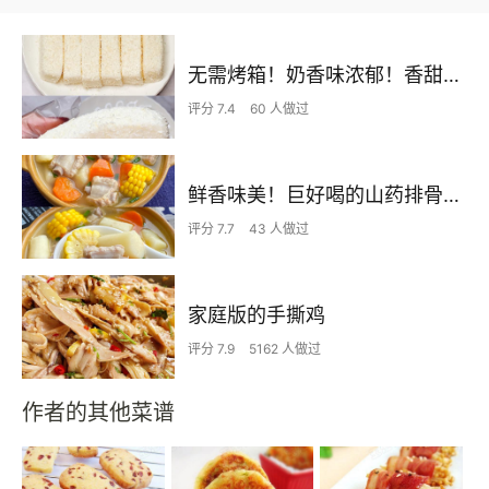
无需烤箱！奶香味浓郁！香甜嫩滑的椰蓉奶糕
评分 7.4
60 人做过
鲜香味美！巨好喝的山药排骨汤！！
评分 7.7
43 人做过
家庭版的手撕鸡
评分 7.9
5162 人做过
作者的其他菜谱