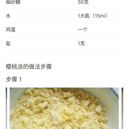
细砂糖
50克
水
1大匙（15ml）
鸡蛋
一个
盐
1克
樱桃派的做法步骤
步骤 1