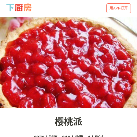
用APP打开
樱桃派