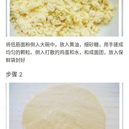
将低筋面粉倒入大碗中，放入黄油，细砂糖，用手搓成
均匀的颗粒。倒入打散的鸡蛋和水，和成面团，放入保
鲜袋封好
步骤 2