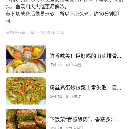
炖，鱼汤用大火催更易鲜浓。
萝卜切成条后很易煮软，所以不必久煮，约10分钟即
可。
菜谱创建时间：2011-05-05 11:12:30
鲜香味美！巨好喝的山药排骨汤！！
评分 7.7
43 人做过
粉丝鸡蛋炒包菜｜零失败、巨下饭
评分 7.0
81 人做过
下饭菜“青椒酿肉”，香糯多汁鲜嫩下饭
评分 7.8
373 人做过