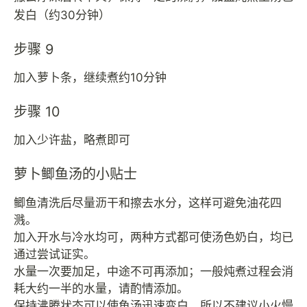
发白（约30分钟）
步骤 9
加入萝卜条，继续煮约10分钟
步骤 10
加入少许盐，略煮即可
萝卜鲫鱼汤的小贴士
鲫鱼清洗后尽量沥干和擦去水分，这样可避免油花四
溅。
加入开水与冷水均可，两种方式都可使汤色奶白，均已
通过尝试证实。
水量一次要加足，中途不可再添加；一般炖煮过程会消
耗大约一半的水量，请酌情添加。
保持沸腾状态可以使鱼汤迅速变白，所以不建议小火慢