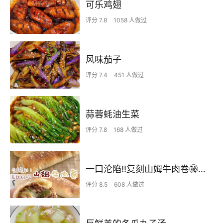
可乐鸡翅
评分 7.8
1058 人做过
风味茄子
评分 7.4
451 人做过
蒜蓉蚝油生菜
评分 7.8
168 人做过
一口沦陷‼️复刻山姆牛肉卷㊙️皮薄馅足爆好吃
评分 8.5
608 人做过