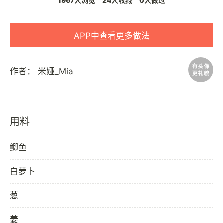
1967人浏览
24人收藏
0人做过
APP中查看更多做法
作者：
米娅_Mia
用料
鲫鱼
白萝卜
葱
姜