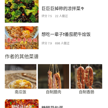
巨巨巨掉称的凉拌菜🥦
评分 7.5
22 人做过
想吃一辈子❗️番茄肥牛烩饭
评分 7.9
698 人做过
作者的其他菜谱
南瓜饭
自制腊肉
自制香肠