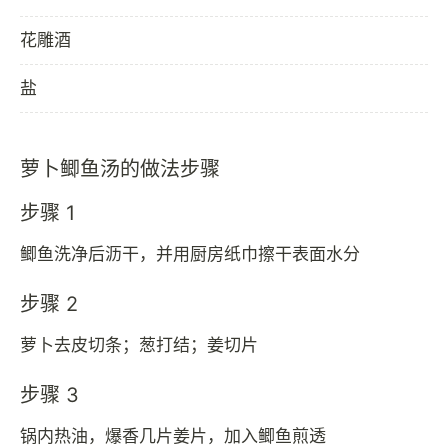
花雕酒
盐
萝卜鲫鱼汤的做法步骤
步骤 1
鲫鱼洗净后沥干，并用厨房纸巾擦干表面水分
步骤 2
萝卜去皮切条；葱打结；姜切片
步骤 3
锅内热油，爆香几片姜片，加入鲫鱼煎透