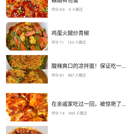
糖醋荷包蛋
评分 8.6
4 人做过
鸡蛋火腿炒青椒
评分 7.1
133 人做过
酸辣爽口的凉拌面！保证吃一次就上瘾
评分 8.1
867 人做过
在亲戚家吃过一回，被惊艳了…
评分 7.4
493 人做过