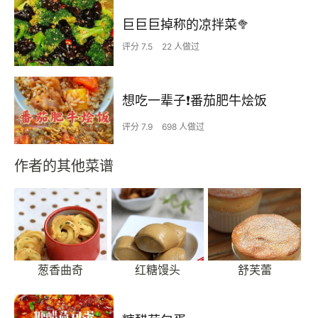
巨巨巨掉称的凉拌菜🥦
评分 7.5
22 人做过
想吃一辈子❗️番茄肥牛烩饭
评分 7.9
698 人做过
作者的其他菜谱
葱香曲奇
红糖馒头
舒芙蕾