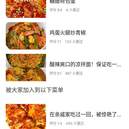
糖醋荷包蛋
评分 8.6
4 人做过
鸡蛋火腿炒青椒
评分 7.1
133 人做过
酸辣爽口的凉拌面！保证吃一次就上瘾
评分 8.1
867 人做过
被大家加入到以下菜单
在亲戚家吃过一回，被惊艳了…
评分 7.4
493 人做过