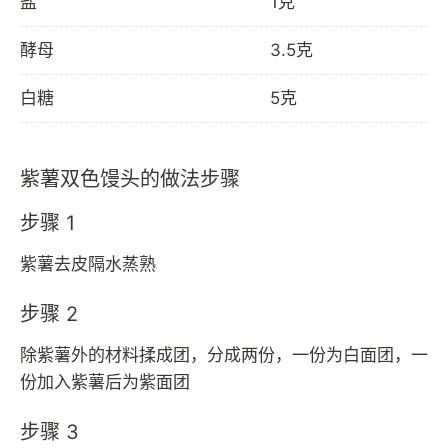
盐
1克
酵母
3.5克
白糖
5克
紫薯双色馒头的做法步骤
步骤 1
紫薯去皮隔水蒸熟
步骤 2
除紫薯外的材料揉成团，分成两份，一份为白面团，一
份加入紫薯后为紫面团
步骤 3