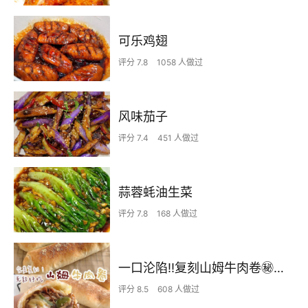
可乐鸡翅
评分 7.8
1058 人做过
风味茄子
评分 7.4
451 人做过
蒜蓉蚝油生菜
评分 7.8
168 人做过
一口沦陷‼️复刻山姆牛肉卷㊙️皮薄馅足爆好吃
评分 8.5
608 人做过