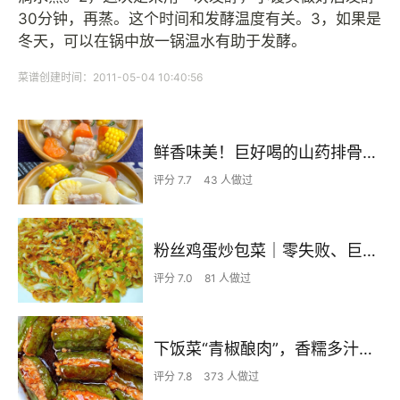
30分钟，再蒸。这个时间和发酵温度有关。3，如果是
冬天，可以在锅中放一锅温水有助于发酵。
菜谱创建时间：2011-05-04 10:40:56
鲜香味美！巨好喝的山药排骨汤！！
评分 7.7
43 人做过
粉丝鸡蛋炒包菜｜零失败、巨下饭
评分 7.0
81 人做过
下饭菜“青椒酿肉”，香糯多汁鲜嫩下饭
评分 7.8
373 人做过