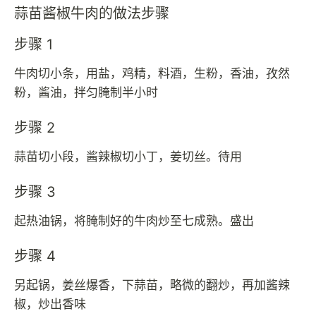
蒜苗酱椒牛肉的做法步骤
步骤 1
牛肉切小条，用盐，鸡精，料酒，生粉，香油，孜然
粉，酱油，拌匀腌制半小时
步骤 2
蒜苗切小段，酱辣椒切小丁，姜切丝。待用
步骤 3
起热油锅，将腌制好的牛肉炒至七成熟。盛出
步骤 4
另起锅，姜丝爆香，下蒜苗，略微的翻炒，再加酱辣
椒，炒出香味