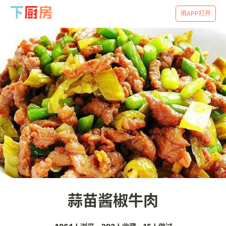
用APP打开
蒜苗酱椒牛肉