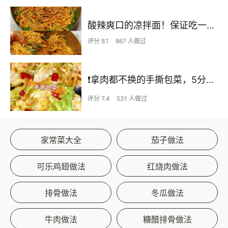
酸辣爽口的凉拌面！保证吃一次就上瘾
评分 8.1
867 人做过
❗拿肉都不换的手撕包菜，5分钟快手家常菜🔥
评分 7.4
531 人做过
家常菜大全
茄子做法
可乐鸡翅做法
红烧肉做法
排骨做法
冬瓜做法
牛肉做法
糖醋排骨做法