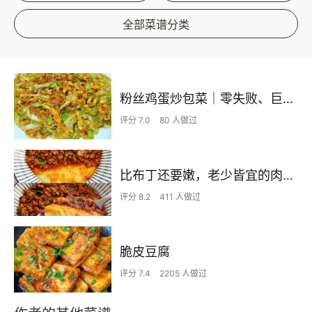
全部菜谱分类
粉丝鸡蛋炒包菜｜零失败、巨下饭
评分 7.0
80 人做过
比布丁还要嫩，老少皆宜的肉沫蒸蛋
评分 8.2
411 人做过
脆皮豆腐
评分 7.4
2205 人做过