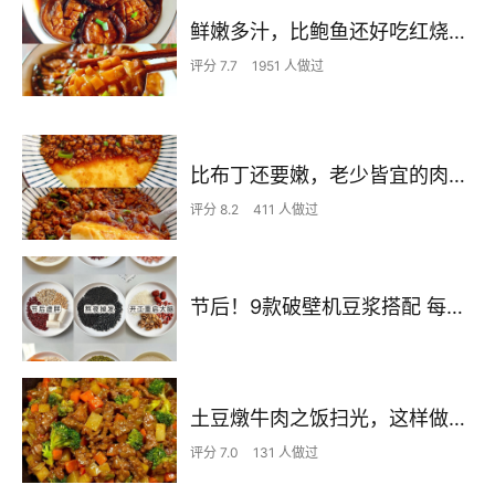
鲜嫩多汁，比鲍鱼还好吃红烧香菇
评分 7.7
1951 人做过
比布丁还要嫩，老少皆宜的肉沫蒸蛋
评分 8.2
411 人做过
节后！9款破壁机豆浆搭配 每天不重样喝出好状态！
土豆燉牛肉之饭扫光，这样做也太香了吧，还没出锅已是浓香四溢了
评分 7.0
131 人做过