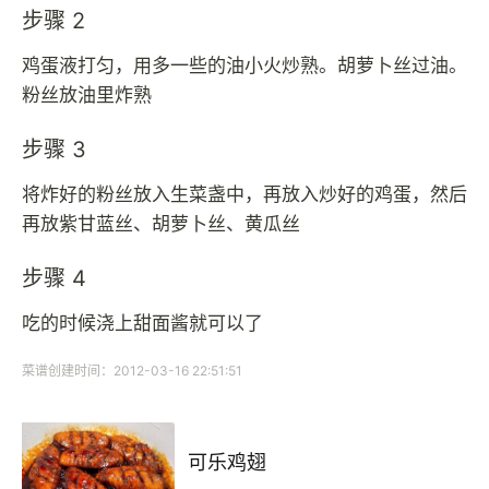
步骤 2
鸡蛋液打匀，用多一些的油小火炒熟。胡萝卜丝过油。
粉丝放油里炸熟
步骤 3
将炸好的粉丝放入生菜盏中，再放入炒好的鸡蛋，然后
再放紫甘蓝丝、胡萝卜丝、黄瓜丝
步骤 4
吃的时候浇上甜面酱就可以了
菜谱创建时间：2012-03-16 22:51:51
可乐鸡翅