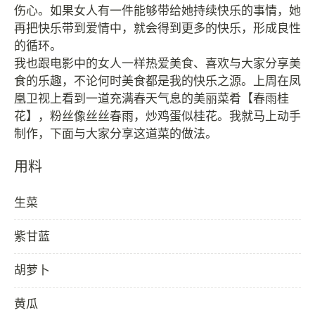
伤心。如果女人有一件能够带给她持续快乐的事情，她
再把快乐带到爱情中，就会得到更多的快乐，形成良性
的循环。
我也跟电影中的女人一样热爱美食、喜欢与大家分享美
食的乐趣，不论何时美食都是我的快乐之源。上周在凤
凰卫视上看到一道充满春天气息的美丽菜肴【春雨桂
花】，粉丝像丝丝春雨，炒鸡蛋似桂花。我就马上动手
用料
生菜
紫甘蓝
胡萝卜
黄瓜