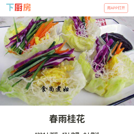
用APP打开
春雨桂花