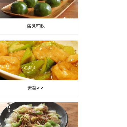
痛风可吃
素菜✔✔