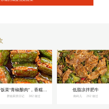
欢
下饭菜“青椒酿肉”，香糯多汁鲜嫩下饭
低脂凉拌肥牛
胖姐厨房日记
382 做过
南屿儿
262 做过