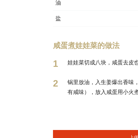
油
盐
咸蛋煮娃娃菜的做法
娃娃菜切成八块，咸蛋去皮也
锅里放油，入生姜爆出香味
有咸味），放入咸蛋用小火煮
上