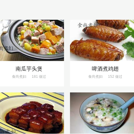
南瓜芋头煲
啤酒煮鸡翅
食尚煮妇
181 做过
食尚煮妇
152 做过