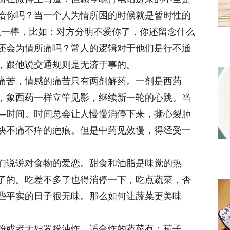
给你吗？当一个人为情所困的时候就是暂时性的
当头一棒，比如：对方分明不爱你了，你还留念什么
还会为情所痛吗？常人的逻辑对于他们是行不通
，跟他说交通规则是无济于事的。
痛苦，情感的痛苦只有两剂解药。一剂是西药
，象西药一样立竿见影，继续新一轮的心跳。当
—时间。时间总会让人慢慢消停下来，撕心裂肺
块不痛不痒的疤痕。但是中药见效慢，得经受一
们说说对食物的爱恋。甜食和油脂是味觉的热
了的。吃差不多了也得消停一下，吃点蔬菜，否
些平实的日子很无味。那么如何让蔬菜更美味
粉或者天妇罗粉油炸。适合炸的蔬菜有：茄子、