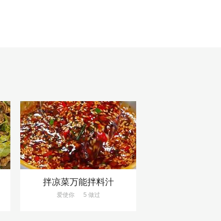
拌凉菜万能拌料汁
爱使你
5 做过