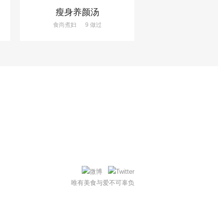
瘦身养颜汤
食尚煮妇
9 做过
唯有美食与爱不可辜负