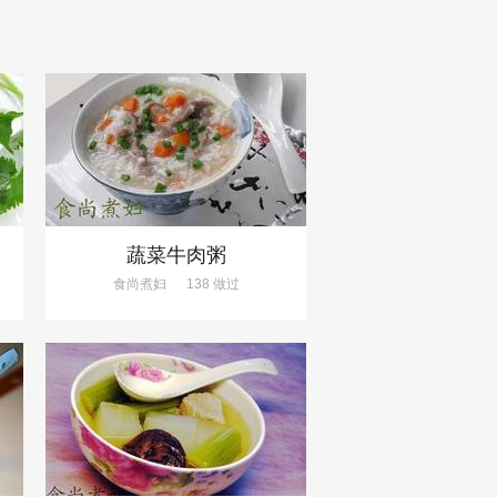
蔬菜牛肉粥
食尚煮妇
138 做过