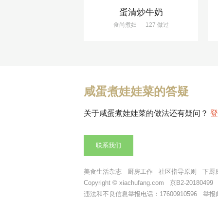
蛋清炒牛奶
食尚煮妇
127 做过
咸蛋煮娃娃菜的答疑
关于咸蛋煮娃娃菜的做法还有疑问？
登
联系我们
美食生活杂志
厨房工作
社区指导原则
下厨
Copyright © xiachufang.com 京B2-2018049
违法和不良信息举报电话：17600910596 举报邮箱：t