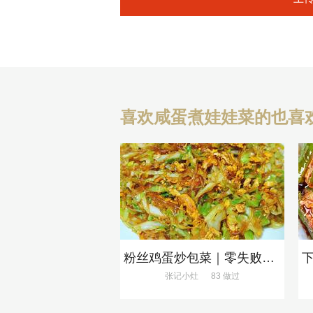
喜欢咸蛋煮娃娃菜的也喜
粉丝鸡蛋炒包菜｜零失败、巨下饭
张记小灶
83 做过