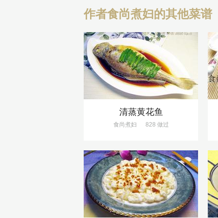
作者食尚煮妇的其他菜谱
清蒸黄花鱼
食尚煮妇
828 做过