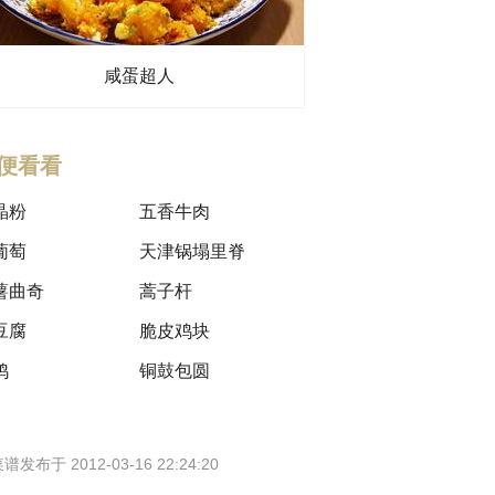
咸蛋超人
便看看
晶粉
五香牛肉
葡萄
天津锅塌里脊
薯曲奇
蒿子杆
豆腐
脆皮鸡块
鸡
铜鼓包圆
谱发布于 2012-03-16 22:24:20