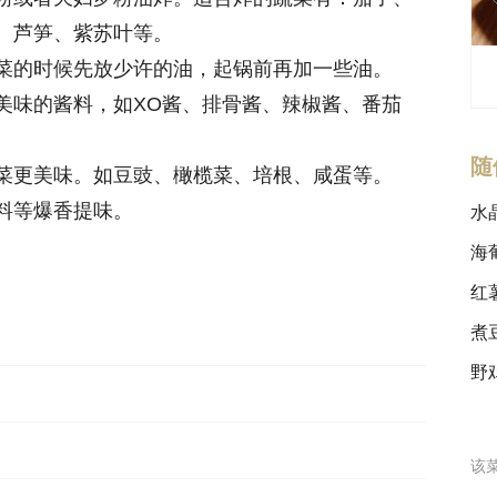
、芦笋、紫苏叶等。
菜的时候先放少许的油，起锅前再加一些油。
美味的酱料，如XO酱、排骨酱、辣椒酱、番茄
随
菜更美味。如豆豉、橄榄菜、培根、咸蛋等。
料等爆香提味。
水
海
红
煮
野
该菜