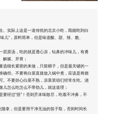
生。实际上这是一道传统的北京小吃，既能吃到白
冲味儿”，原料简单，但是味道酸、甜、辣、脆、
一层原汤，吃的就是透心凉，钻鼻的冲味儿，有勇
、解腻、开胃；
量选细长紧密的来做，只留梆子，但是最关键的一
准确些。不要将白菜直接放入锅中煮，应该是将烧
可。不要担心白菜不熟，凉菜里咱们经常生吃。浇
墩儿怎么吃怎么不带劲儿，就这道理；
是要经过“捂”！否则芥末味散尽，吃着不冲鼻，不
随吃随拿，但是要用干净无油的筷子取，否则时间长