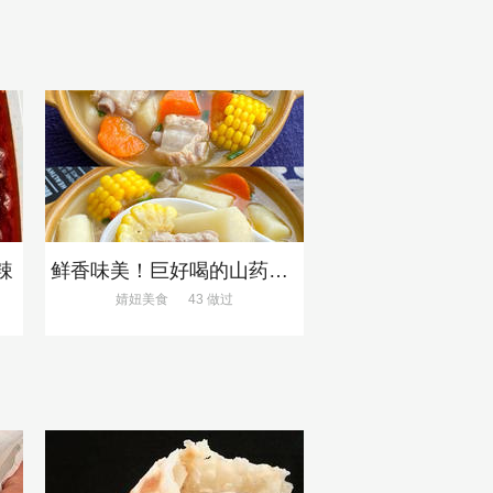
辣
鲜香味美！巨好喝的山药排骨汤！！
婧妞美食
43 做过