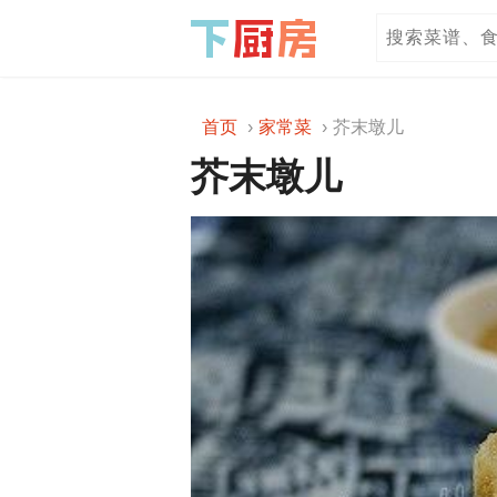
首页
家常菜
芥末墩儿
芥末墩儿