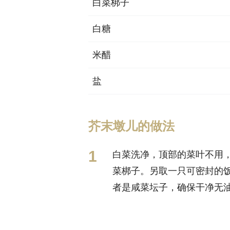
白菜梆子
白糖
米醋
盐
芥末墩儿的做法
白菜洗净，顶部的菜叶不用
菜梆子。另取一只可密封的
者是咸菜坛子，确保干净无