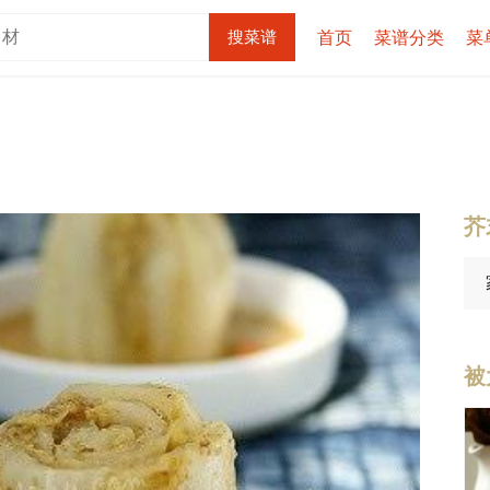
首页
菜谱分类
菜
芥
被