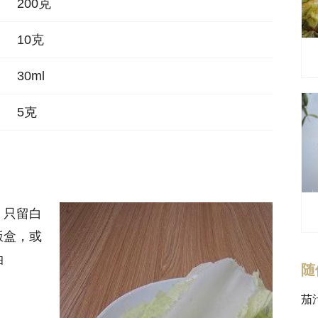
200克
10克
30ml
5克
，只留白
饭盒，或
油
随
茄