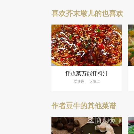
喜欢芥末墩儿的也喜欢
拌凉菜万能拌料汁
爱使你
5 做过
作者豆牛的其他菜谱