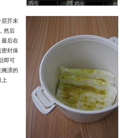
一层芥末
，然后
，最后在
盖密封保
后即可
在腌渍的
墩上