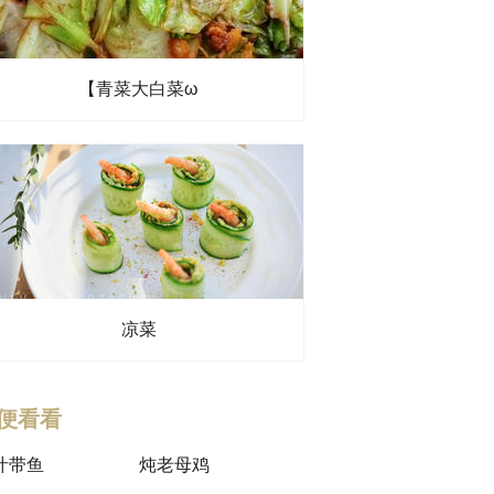
【青菜大白菜ω
凉菜
便看看
汁带鱼
炖老母鸡