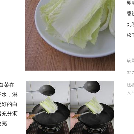
即
香
炖
松
该菜
32
白菜在
版
人
开水，淋
烫好的白
后充分沥
烫完