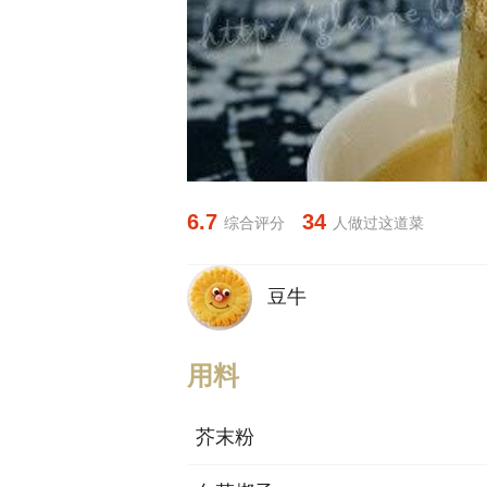
6.7
34
综合评分
人做过这道菜
豆牛
用料
芥末粉