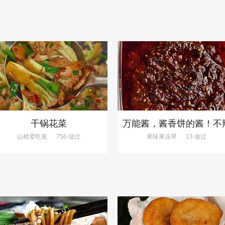
干锅花菜
万能酱，酱香饼的酱！不
山楂爱吃葱
756 做过
果味果冻琴
13 做过