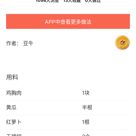
1098人浏览
13人收藏
0人做过
APP中查看更多做法
作者：
豆牛
用料
鸡胸肉
1块
黄瓜
半根
红萝卜
1根