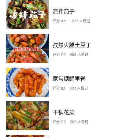
凉拌茄子
评分 8.2
1577 人做过
孜然火腿土豆丁
评分 7.2
953 人做过
家常糖醋里脊
评分 8.1
301 人做过
干锅花菜
评分 7.6
705 人做过