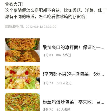
食欲大开！
这个菜随便怎么搭配都不会错，比如香菇、洋葱、藕丁
都有不同的味道，怎么吃看你冰箱的存货咯！
菜谱创建时间：2012-03-12 22:33:00
酸辣爽口的凉拌面！保证吃一次就上瘾
评分 8.1
867 人做过
❗拿肉都不换的手撕包菜，5分钟快手家常菜🔥
评分 7.4
531 人做过
粉丝鸡蛋炒包菜｜零失败、巨下饭
评分 7.0
80 人做过