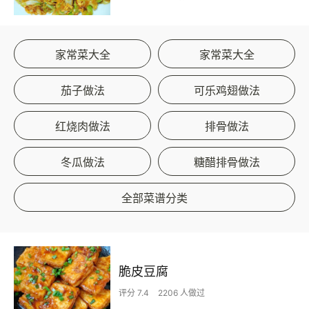
家常菜大全
家常菜大全
茄子做法
可乐鸡翅做法
红烧肉做法
排骨做法
冬瓜做法
糖醋排骨做法
全部菜谱分类
脆皮豆腐
评分 7.4
2206 人做过