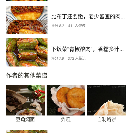
比布丁还要嫩，老少皆宜的肉沫蒸蛋
评分 8.2
411 人做过
下饭菜“青椒酿肉”，香糯多汁鲜嫩下饭
评分 7.9
372 人做过
作者的其他菜谱
豆角焖面
炸糕
自制烙饼