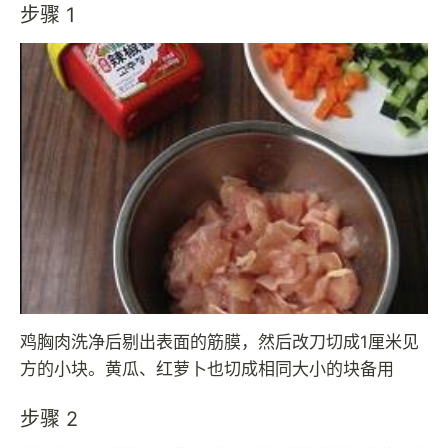
步骤 1
鸡胸肉洗净后剔出表面的筋膜，然后改刀切成1厘米见
方的小块。黄瓜、红萝卜也切成相同大小的块备用
步骤 2