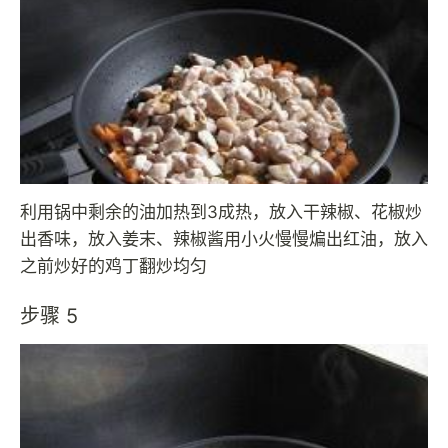
利用锅中剩余的油加热到3成热，放入干辣椒、花椒炒
出香味，放入姜末、辣椒酱用小火慢慢煸出红油，放入
之前炒好的鸡丁翻炒均匀
步骤 5