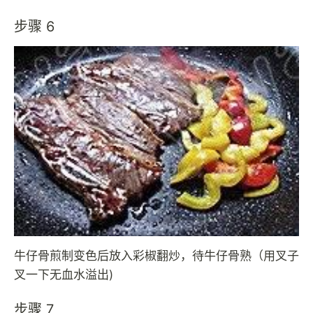
步骤 6
牛仔骨煎制变色后放入彩椒翻炒，待牛仔骨熟（用叉子
叉一下无血水溢出)
步骤 7