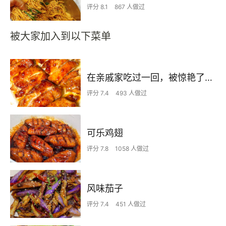
评分 8.1
867 人做过
被大家加入到以下菜单
在亲戚家吃过一回，被惊艳了…
评分 7.4
493 人做过
可乐鸡翅
评分 7.8
1058 人做过
风味茄子
评分 7.4
451 人做过