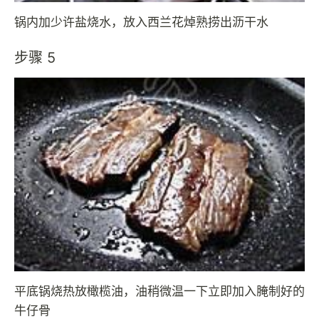
锅内加少许盐烧水，放入西兰花焯熟捞出沥干水
步骤 5
平底锅烧热放橄榄油，油稍微温一下立即加入腌制好的
牛仔骨