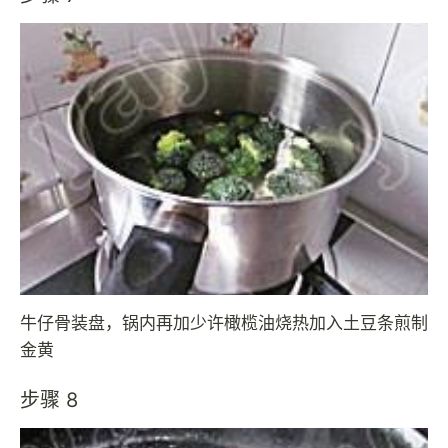
牛仔骨装盘，锅内再加少许橄榄油烧热加入土豆条煎制
金黄
步骤 8