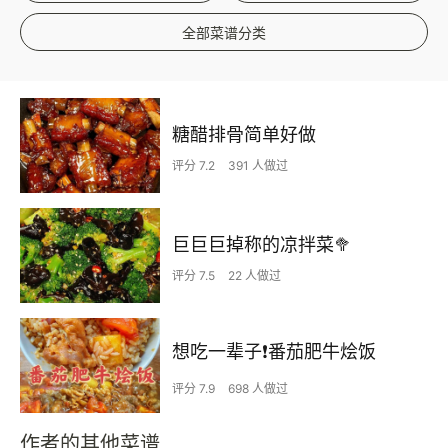
全部菜谱分类
糖醋排骨简单好做
评分 7.2
391 人做过
巨巨巨掉称的凉拌菜🥦
评分 7.5
22 人做过
想吃一辈子❗️番茄肥牛烩饭
评分 7.9
698 人做过
作者的其他菜谱