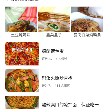
土豆炖鸡块
韭菜盒子
猪肉白菜炖粉条
糖醋荷包蛋
评分 8.7
4 人做过
鸡蛋火腿炒青椒
评分 7.1
133 人做过
酸辣爽口的凉拌面！保证吃一次就上瘾