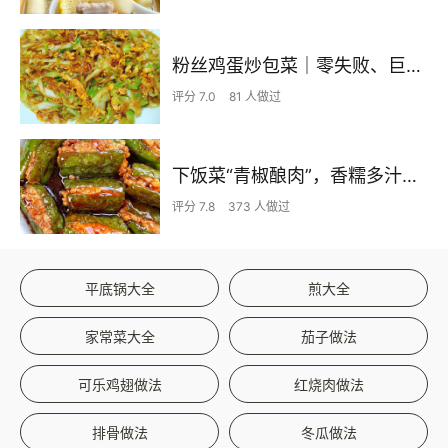
粉丝鸡蛋炒包菜｜零失败、巨下饭
评分 7.0
81 人做过
下饭菜“青椒酿肉”，香糯多汁鲜嫩下饭
评分 7.8
373 人做过
平底锅大全
煎大全
家常菜大全
茄子做法
可乐鸡翅做法
红烧肉做法
排骨做法
冬瓜做法