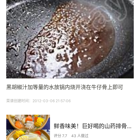
黑胡椒汁加等量的水放锅内烧开浇在牛仔骨上即可
菜谱创建时间：2012-03-06 21:57:06
鲜香味美！巨好喝的山药排骨汤！！
评分 7.7
43 人做过