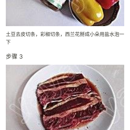
土豆去皮切条，彩椒切条，西兰花掰成小朵用盐水泡一
下
步骤 3