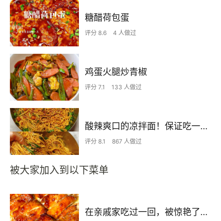
糖醋荷包蛋
评分 8.6
4 人做过
鸡蛋火腿炒青椒
评分 7.1
133 人做过
酸辣爽口的凉拌面！保证吃一次就上瘾
评分 8.1
867 人做过
被大家加入到以下菜单
在亲戚家吃过一回，被惊艳了…