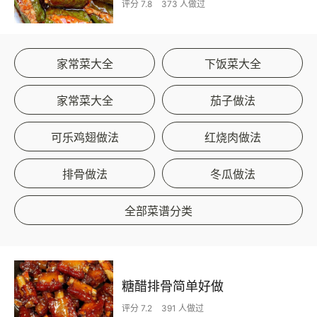
评分 7.8
373 人做过
家常菜大全
下饭菜大全
家常菜大全
茄子做法
可乐鸡翅做法
红烧肉做法
排骨做法
冬瓜做法
全部菜谱分类
糖醋排骨简单好做
评分 7.2
391 人做过