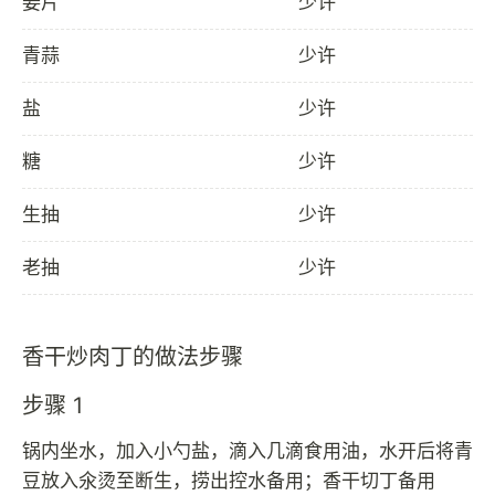
姜片
少许
青蒜
少许
盐
少许
糖
少许
生抽
少许
老抽
少许
香干炒肉丁的做法步骤
步骤 1
锅内坐水，加入小勺盐，滴入几滴食用油，水开后将青
豆放入氽烫至断生，捞出控水备用；香干切丁备用