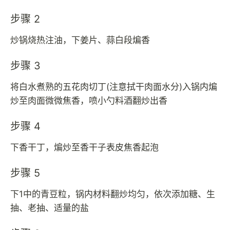
步骤 2
炒锅烧热注油，下姜片、蒜白段煸香
步骤 3
将白水煮熟的五花肉切丁(注意拭干肉面水分)入锅内煸
炒至肉面微微焦香，喷小勺料酒翻炒出香
步骤 4
下香干丁，煸炒至香干子表皮焦香起泡
步骤 5
下1中的青豆粒，锅内材料翻炒均匀，依次添加糖、生
抽、老抽、适量的盐