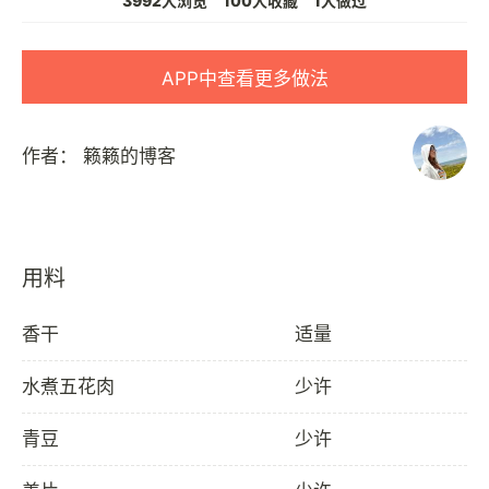
3992人浏览
100人收藏
1人做过
APP中查看更多做法
作者：
籁籁的博客
用料
香干
适量
水煮五花肉
少许
青豆
少许