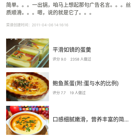
简单。。。一出锅，咱马上想起那句广告名言。。。丝
质顺滑。。。嗯，说的就是它了。。。
菜谱创建时间：2011-04-06 14:16:16
平滑如镜的蛋羹
评分 9.0
2358 人做过
鲍鱼蒸蛋(附:蛋与水的比例)
评分 7.7
19 人做过
口感细腻嫩滑，营养丰富的简易家常菜谱之蒸鸡蛋羹