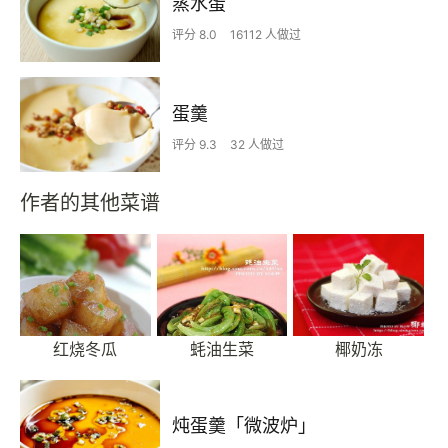
蒸水蛋
评分 8.0
16112 人做过
蛋羹
评分 9.3
32 人做过
作者的其他菜谱
红烧冬瓜
蚝油生菜
椰奶冻
炖蛋羹「微波炉」