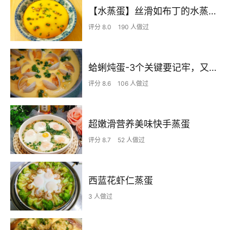
【水蒸蛋】丝滑如布丁的水蒸蛋~
评分 8.0
190 人做过
蛤蜊炖蛋-3个关键要记牢，又嫩又滑又鲜，特殊时期必须要学会的蛤蜊炖蛋
评分 8.6
106 人做过
超嫩滑营养美味快手蒸蛋
评分 8.7
52 人做过
西蓝花虾仁蒸蛋
3 人做过