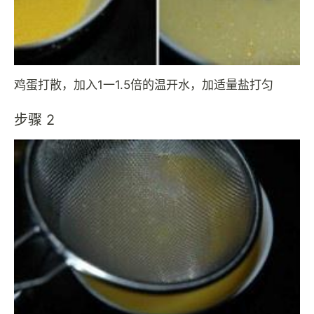
鸡蛋打散，加入1一1.5倍的温开水，加适量盐打匀
步骤 2