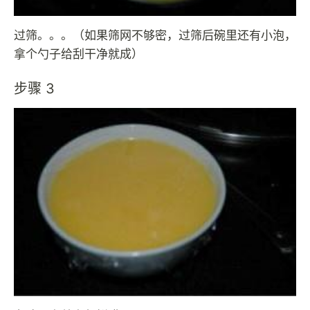
过筛。。。（如果筛网不够密，过筛后碗里还有小泡，
拿个勺子给刮干净就成）
步骤 3