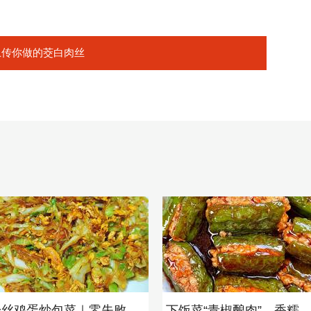
上传你做的茭白肉丝
粉丝鸡蛋炒包菜｜零失败、巨下饭
下饭菜“青椒酿肉”，香糯多汁鲜嫩下