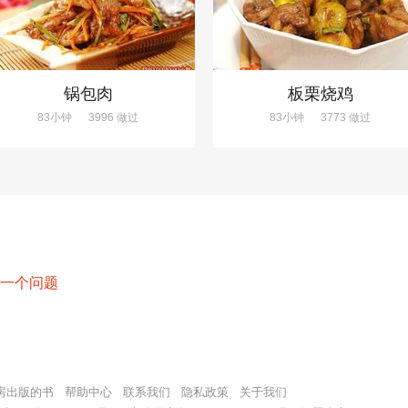
锅包肉
板栗烧鸡
83小钟
3996 做过
83小钟
3773 做过
一个问题
房出版的书
帮助中心
联系我们
隐私政策
关于我们