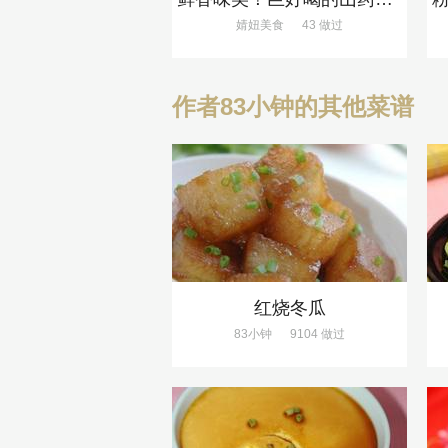
婧妞美食
43 做过
作者83小钟的其他菜谱
红烧冬瓜
83小钟
9104 做过