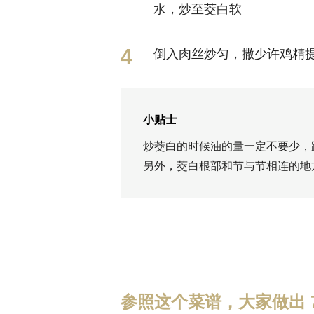
水，炒至茭白软
倒入肉丝炒匀，撒少许鸡精
小贴士
炒茭白的时候油的量一定不要少，
另外，茭白根部和节与节相连的地方
参照这个菜谱，大家做出 7