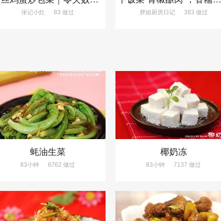
张记小灶
83 做过
胖姐厨房日记
383 做过
蚝油生菜
椰奶冻
83小钟
8762 做过
83小钟
7137 做过