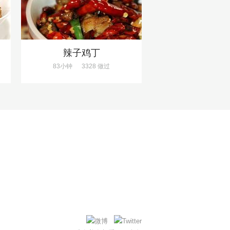
辣子鸡丁
83小钟
3328 做过