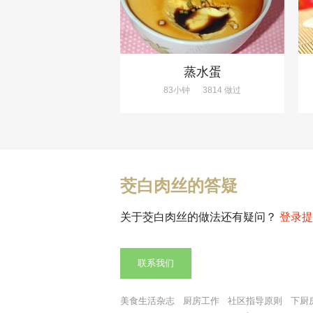
蒸水蛋
83小钟
3814 做过
茭白肉丝的答疑
关于茭白肉丝的做法还有疑问？
登录提
联系我们
美食生活杂志
厨房工作
社区指导原则
下厨