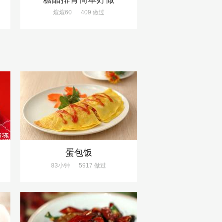
煊煊60
409 做过
蛋包饭
83小钟
5917 做过