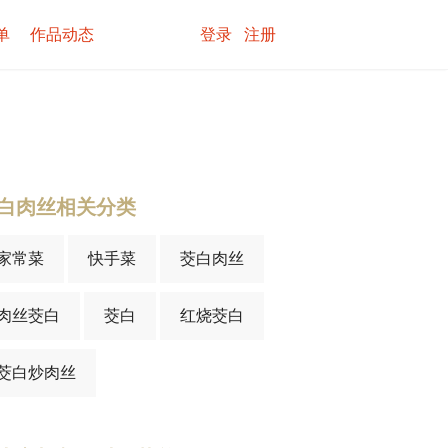
单
作品动态
登录
注册
白肉丝相关分类
家常菜
快手菜
茭白肉丝
肉丝茭白
茭白
红烧茭白
茭白炒肉丝