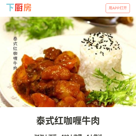
用APP打开
泰式红咖喱牛肉