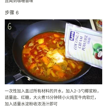
且闻到咖喱香味
步骤 6
一次性加入盖过所有材料的开水，加入2-3勺椰浆粉，
适量盐、红糖，大火煮15分钟转小火炖至牛肉软烂，
加入适量水淀粉收浓汤汁即可