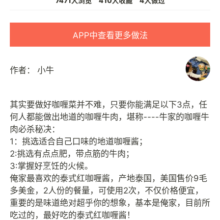
7471人浏览
410人收藏
4人做过
APP中查看更多做法
作者：
小牛
其实要做好咖喱菜并不难，只要你能满足以下3点，任
何人都能做出地道的咖喱牛肉，堪称----牛家的咖喱牛
肉必杀秘决：
1：挑选适合自己口味的地道咖喱酱；
2:挑选有点点肥，带点筋的牛肉；
3:掌握好烹饪的火候。
俺家最喜欢的泰式红咖喱酱，产地泰国，美国售价9毛
多美金，2人份的餐量，可使用2次，不仅价格便宜，
重要的是味道绝对超乎你的想象，基本是俺家，目前所
吃过的，最好吃的泰式红咖喱酱！