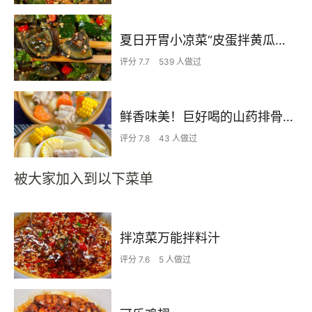
夏日开胃小凉菜“皮蛋拌黄瓜🥒”开胃减脂
评分 7.7
539 人做过
鲜香味美！巨好喝的山药排骨汤！！
评分 7.8
43 人做过
被大家加入到以下菜单
拌凉菜万能拌料汁
评分 7.6
5 人做过