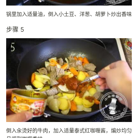
锅里加入适量油，倒入小土豆、洋葱、胡萝卜炒出香味
步骤 5
倒入汆烫好的牛肉，加入适量泰式红咖喱酱，煸炒均匀