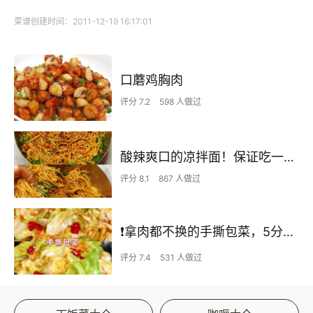
菜谱创建时间：2011-12-19 16:17:01
口蘑鸡胸肉
评分 7.2
598 人做过
酸辣爽口的凉拌面！保证吃一次就上瘾
评分 8.1
867 人做过
❗拿肉都不换的手撕包菜，5分钟快手家常菜🔥
评分 7.4
531 人做过