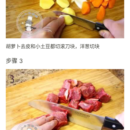
胡萝卜去皮和小土豆都切滚刀块，洋葱切块
步骤 3