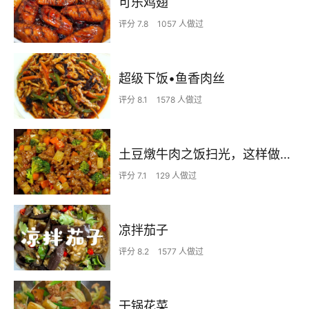
可乐鸡翅
评分 7.8
1057 人做过
超级下饭•鱼香肉丝
评分 8.1
1578 人做过
土豆燉牛肉之饭扫光，这样做也太香了吧，还没出锅已是浓香四溢了
评分 7.1
129 人做过
凉拌茄子
评分 8.2
1577 人做过
干锅花菜