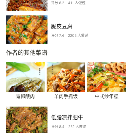
评分 8.2
411 人做过
脆皮豆腐
评分 7.4
2205 人做过
作者的其他菜谱
青椒酿肉
羊肉手抓饭
中式炒年糕
低脂凉拌肥牛
评分 8.4
252 人做过