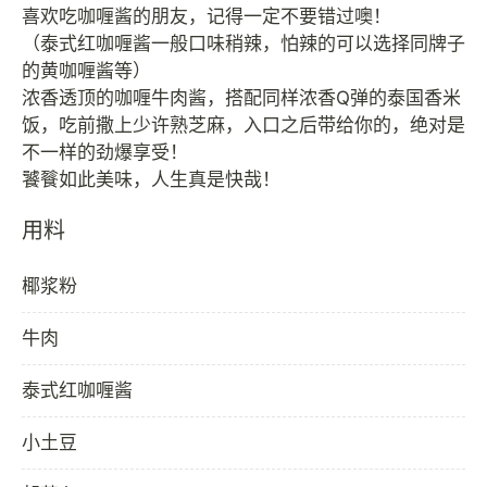
喜欢吃咖喱酱的朋友，记得一定不要错过噢！
（泰式红咖喱酱一般口味稍辣，怕辣的可以选择同牌子
的黄咖喱酱等）
浓香透顶的咖喱牛肉酱，搭配同样浓香Q弹的泰国香米
饭，吃前撒上少许熟芝麻，入口之后带给你的，绝对是
不一样的劲爆享受！
用料
椰浆粉
牛肉
泰式红咖喱酱
小土豆