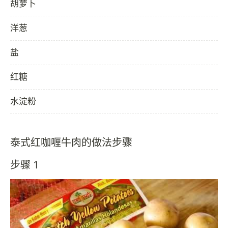
胡萝卜
洋葱
盐
红糖
水淀粉
泰式红咖喱牛肉的做法步骤
步骤 1