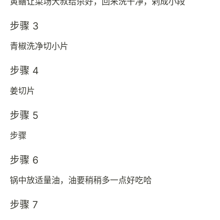
黄鳝让菜场大叔给杀好，回来洗干净，剁成小段
步骤 3
青椒洗净切小片
步骤 4
姜切片
步骤 5
步骤
步骤 6
锅中放适量油，油要稍稍多一点好吃哈
步骤 7