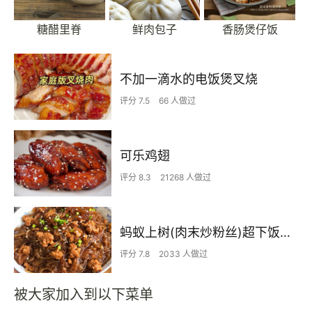
糖醋里脊
鲜肉包子
香肠煲仔饭
不加一滴水的电饭煲叉烧
评分 7.5
66 人做过
可乐鸡翅
评分 8.3
21268 人做过
蚂蚁上树(肉末炒粉丝)超下饭‼️十分钟搞定
评分 7.8
2033 人做过
被大家加入到以下菜单