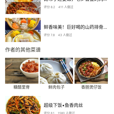
评分 8.2
411 人做过
鲜香味美！巨好喝的山药排骨汤！！
评分 7.8
43 人做过
作者的其他菜谱
糖醋里脊
鲜肉包子
香肠煲仔饭
超级下饭•鱼香肉丝
评分 8.1
1580 人做过