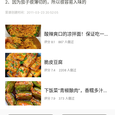
2、因为茄子很薄切的，所以很容易入味的
菜谱创建时间：2011-03-23 20:52:05
酸辣爽口的凉拌面！保证吃一次就上瘾
评分 8.1
867 人做过
脆皮豆腐
评分 7.4
2208 人做过
下饭菜“青椒酿肉”，香糯多汁鲜嫩下饭
评分 7.9
373 人做过