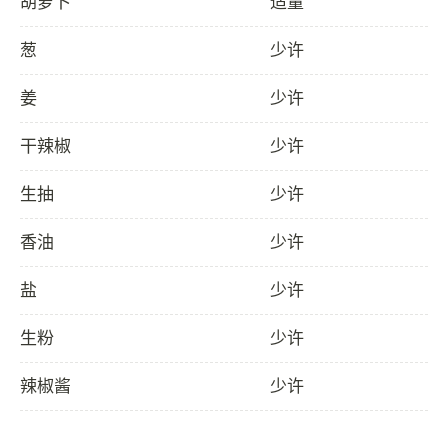
胡萝卜
适量
葱
少许
姜
少许
干辣椒
少许
生抽
少许
香油
少许
盐
少许
生粉
少许
辣椒酱
少许