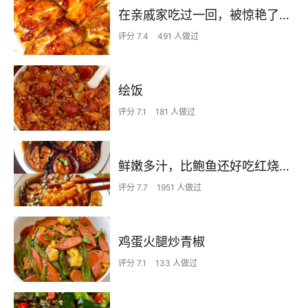
在亲戚家吃过一回，被惊艳了…
评分 7.4
491 人做过
绘饭
评分 7.1
181 人做过
鲜嫩多汁，比鲍鱼还好吃红烧香菇
评分 7.7
1951 人做过
鸡蛋火腿炒青椒
评分 7.1
133 人做过