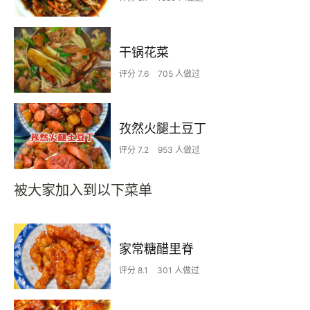
干锅花菜
评分 7.6
705 人做过
孜然火腿土豆丁
评分 7.2
953 人做过
被大家加入到以下菜单
家常糖醋里脊
评分 8.1
301 人做过