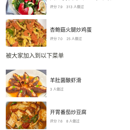
评分 7.9
313 人做过
杏鲍菇火腿炒鸡蛋
评分 7.0
25 人做过
被大家加入到以下菜单
羊肚菌酿虾滑
3 人做过
开胃番茄炒豆腐
评分 7.6
8 人做过