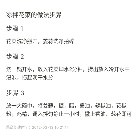
凉拌花菜的做法步骤
步骤 1
花菜洗净掰开，姜蒜洗净拍碎
步骤 2
烧一锅开水，放入花菜焯水2分钟，捞出放入冷开水中
浸泡，捞起沥干水分
步骤 3
放一大碗中。将姜蒜，糖，醋，酱油，辣椒油，花椒
粉，鸡精，调入拌匀静止一小时，撒上香油、葱花即可
菜谱创建时间：2012-03-13 10:21:14