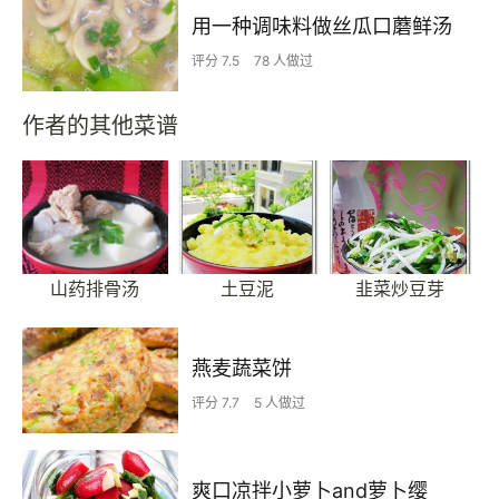
用一种调味料做丝瓜口蘑鲜汤
评分 7.5
78 人做过
作者的其他菜谱
山药排骨汤
土豆泥
韭菜炒豆芽
燕麦蔬菜饼
评分 7.7
5 人做过
爽口凉拌小萝卜and萝卜缨