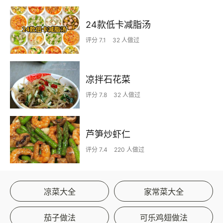
24款低卡减脂汤
评分 7.1
32 人做过
凉拌石花菜
评分 7.8
32 人做过
芦笋炒虾仁
评分 7.4
220 人做过
凉菜大全
家常菜大全
茄子做法
可乐鸡翅做法