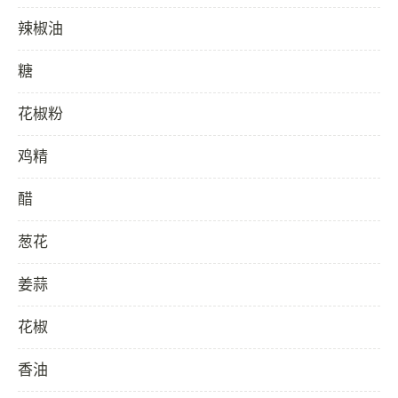
辣椒油
糖
花椒粉
鸡精
醋
葱花
姜蒜
花椒
香油