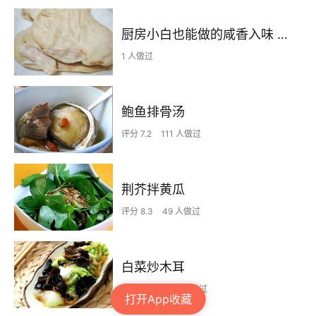
厨房小白也能做的咸香入味 鲜嫩多汁的盐水鸡胸肉
1 人做过
鲍鱼排骨汤
评分 7.2
111 人做过
荆芥拌黄瓜
评分 8.3
49 人做过
白菜炒木耳
评分 7.5
1757 人做过
打开App收藏