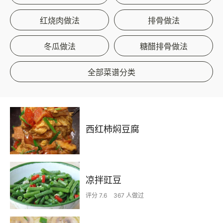
红烧肉做法
排骨做法
冬瓜做法
糖醋排骨做法
全部菜谱分类
西红柿焖豆腐
凉拌豇豆
评分 7.6
367 人做过