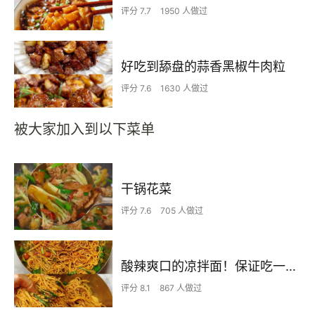
评分 7.7
1950 人做过
好吃到舔盘的蒜香黑椒牛肉粒
评分 7.6
1630 人做过
被大家加入到以下菜单
干锅花菜
评分 7.6
705 人做过
酸辣爽口的凉拌面！保证吃一次就上瘾
评分 8.1
867 人做过