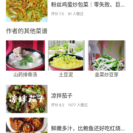
粉丝鸡蛋炒包菜｜零失败、巨下饭
评分 7.0
81 人做过
作者的其他菜谱
山药排骨汤
土豆泥
韭菜炒豆芽
凉拌茄子
评分 8.2
1577 人做过
鲜嫩多汁，比鲍鱼还好吃红烧香菇