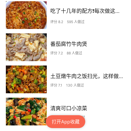
吃了十几年的配方❗️每次做这至少吃2碗
评分 8.2
595 人做过
番茄腐竹牛肉煲
评分 7.2
88 人做过
土豆燉牛肉之饭扫光，这样做也太香了吧，还没出锅已是浓香四溢了
评分 7.1
130 人做过
清爽可口小凉菜
评分 7.5
330 人做过
打开App收藏