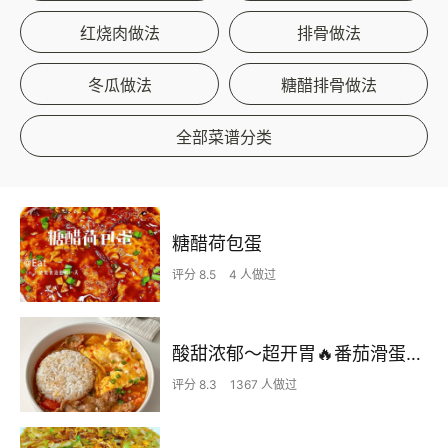
红烧肉做法
排骨做法
冬瓜做法
糖醋排骨做法
全部菜谱分类
糖醋荷包蛋
评分 8.5
4 人做过
酸甜浓郁～超开胃🔥番茄滑蛋牛肉饭
评分 8.3
1367 人做过