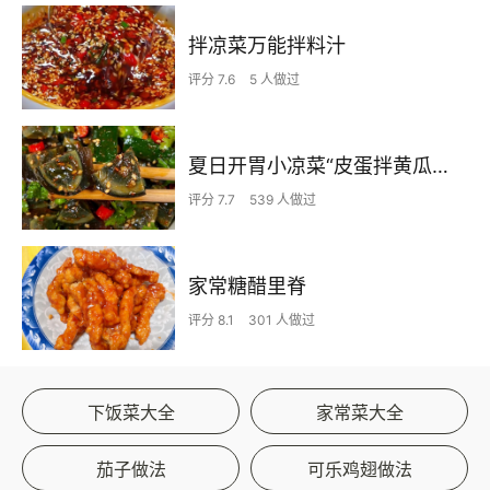
拌凉菜万能拌料汁
评分 7.6
5 人做过
夏日开胃小凉菜“皮蛋拌黄瓜🥒”开胃减脂
评分 7.7
539 人做过
家常糖醋里脊
评分 8.1
301 人做过
下饭菜大全
家常菜大全
茄子做法
可乐鸡翅做法