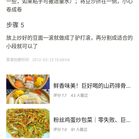
一些，如果粘手可撒适量水）；将豆沙挤在一侧，小心
卷成卷
步骤 5
放上炒好的豆面一滚就做成了驴打滚，再分割成适合的
小段就可以了
菜谱创建时间：2012-02-22 15:29:04
鲜香味美！巨好喝的山药排骨汤！！
评分 7.7
43 人做过
粉丝鸡蛋炒包菜｜零失败、巨下饭
评分 7.0
81 人做过