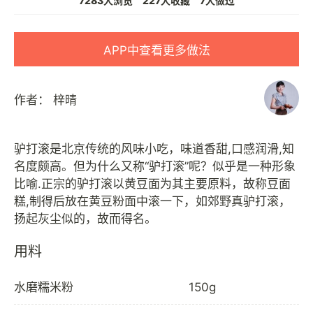
7283人浏览
227人收藏
7人做过
APP中查看更多做法
作者：
梓晴
驴打滚是北京传统的风味小吃，味道香甜,口感润滑,知
名度颇高。但为什么又称“驴打滚”呢？似乎是一种形象
比喻.正宗的驴打滚以黄豆面为其主要原料，故称豆面
糕,制得后放在黄豆粉面中滚一下，如郊野真驴打滚，
用料
水磨糯米粉
150g