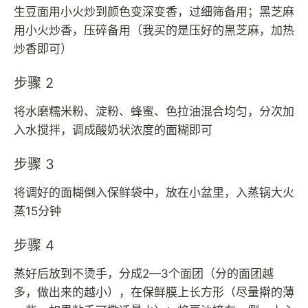
生豆面用小火炒到颜色变深变香，过细筛备用；黑芝麻
用小火炒香，压碎备用（我买的是压好的黑芝麻，加热
炒香即可）
步骤 2
将水磨糯米粉、淀粉、蜂蜜、色拉油混合均匀，分次加
入水搅拌，调成酸奶状浓度的面糊即可
步骤 3
将调好的面糊倒入保鲜袋中，放在小盆里，入蒸锅大火
蒸15分钟
步骤 4
蒸好后放到不烫手，分成2—3个面团（分的面团越
多，做出来的越小），在保鲜膜上长方形（尽量擀的薄