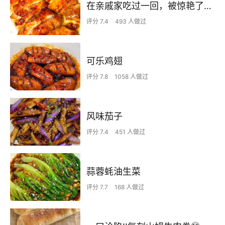
在亲戚家吃过一回，被惊艳了…
评分 7.4
493 人做过
可乐鸡翅
评分 7.8
1058 人做过
风味茄子
评分 7.4
451 人做过
蒜蓉蚝油生菜
评分 7.7
168 人做过