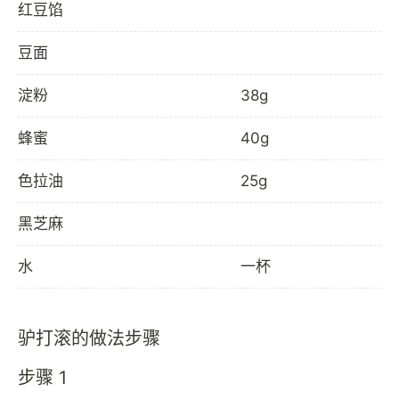
红豆馅
豆面
淀粉
38g
蜂蜜
40g
色拉油
25g
黑芝麻
水
一杯
驴打滚的做法步骤
步骤 1