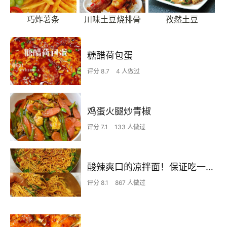
巧炸薯条
川味土豆烧排骨
孜然土豆
糖醋荷包蛋
评分 8.7
4 人做过
鸡蛋火腿炒青椒
评分 7.1
133 人做过
酸辣爽口的凉拌面！保证吃一次就上瘾
评分 8.1
867 人做过