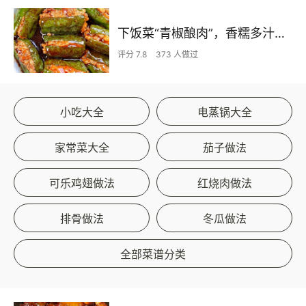
下饭菜“青椒酿肉”，香糯多汁鲜嫩下饭
评分 7.8
373 人做过
小吃大全
电蒸锅大全
家常菜大全
茄子做法
可乐鸡翅做法
红烧肉做法
排骨做法
冬瓜做法
全部菜谱分类