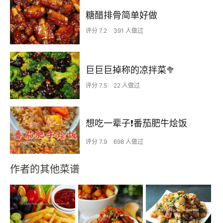
糖醋排骨简单好做
评分 7.2
391 人做过
巨巨巨掉称的凉拌菜🥦
评分 7.5
22 人做过
想吃一辈子❗️番茄肥牛烩饭
评分 7.9
698 人做过
作者的其他菜谱