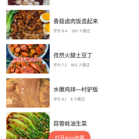
香菇卤肉饭造起来
评分 8.4
387 人做过
孜然火腿土豆丁
评分 7.2
953 人做过
水嫩鸡排—村驴版
评分 8.1
8 人做过
蒜蓉蚝油生菜
评分 7.7
168 人做过
打开App收藏