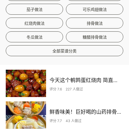
茄子做法
可乐鸡翅做法
红烧肉做法
排骨做法
冬瓜做法
糖醋排骨做法
全部菜谱分类
今天这个鹌鹑蛋红烧肉 简直不要太下饭了
评分 7.6
227 人做过
鲜香味美！巨好喝的山药排骨汤！！
评分 7.7
43 人做过