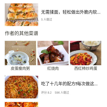
无需揉面，轻松做出外脆内软的恰巴塔扭扭棒，手残党们的福利来咯~
5 人做过
作者的其他菜谱
皮蛋瘦肉粥
红烧肉
西红柿炒鸡蛋
吃了十几年的配方❗️每次做这至少吃2碗
评分 8.2
596 人做过