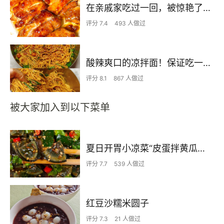
在亲戚家吃过一回，被惊艳了…
评分 7.4
493 人做过
酸辣爽口的凉拌面！保证吃一次就上瘾
评分 8.1
867 人做过
被大家加入到以下菜单
夏日开胃小凉菜“皮蛋拌黄瓜🥒”开胃减脂
评分 7.7
539 人做过
红豆沙糯米圆子
评分 7.3
21 人做过