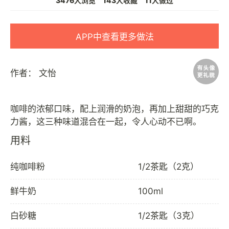
3476人浏览
143人收藏
11人做过
APP中查看更多做法
作者：
文怡
咖啡的浓郁口味，配上润滑的奶泡，再加上甜甜的巧克
用料
纯咖啡粉
1/2茶匙（2克）
鲜牛奶
100ml
白砂糖
1/2茶匙（3克）